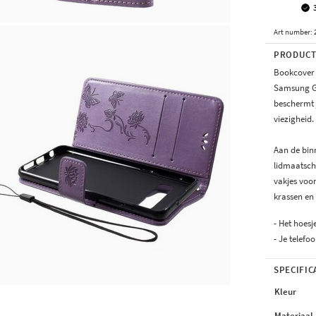
Art number
:
PRODUCT
Bookcover h
Samsung Ga
beschermt 
viezigheid.
Aan de bin
lidmaatscha
vakjes voor
krassen en
- Het hoesj
- Je telefoon
SPECIFIC
Kleur
Materiaal