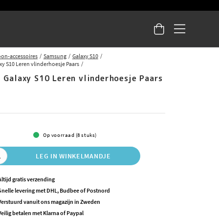
oon-accessoires
Samsung
Galaxy S10
y S10 Leren vlinderhoesje Paars
 Galaxy S10 Leren vlinderhoesje Paars
5
Op voorraad (8 stuks)
LEG IN WINKELMANDJE
Altijd gratis verzending
Snelle levering met DHL, Budbee of Postnord
Verstuurd vanuit ons magazijn in Zweden
Veilig betalen met Klarna of Paypal