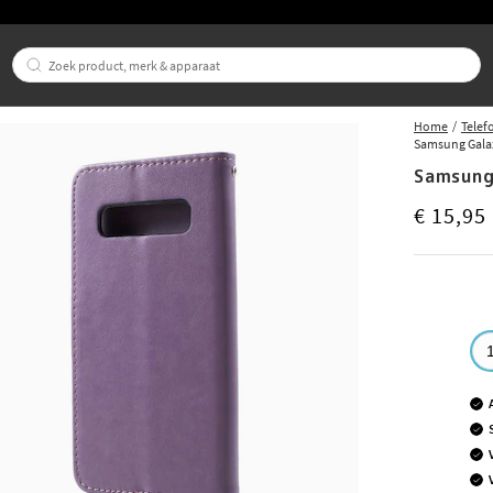
Home
Telef
Samsung Galax
Samsung
Prijs
:
€ 15,9
€ 15,95