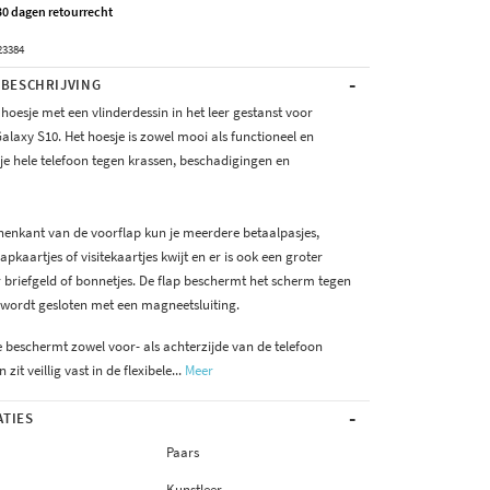
30 dagen retourrecht
23384
-
BESCHRIJVING
oesje met een vlinderdessin in het leer gestanst voor
laxy S10. Het hoesje is zowel mooi als functioneel en
je hele telefoon tegen krassen, beschadigingen en
nenkant van de voorflap kun je meerdere betaalpasjes,
pkaartjes of visitekaartjes kwijt en er is ook een groter
 briefgeld of bonnetjes. De flap beschermt het scherm tegen
 wordt gesloten met een magneetsluiting.
e beschermt zowel voor- als achterzijde van de telefoon
 zit veillig vast in de flexibele...
Meer
-
ATIES
Paars
Kunstleer