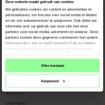
Verstuurd vanuit ons magazijn in Zweden
Deze website maakt gebruik van cookies
Veilig betalen met Klarna of Paypal
We gebruiken cookies om content en advertenties te
30 dagen retourrecht
personaliseren, om functies voor social media te bieden
Art number
:
27792
en om ons websiteverkeer te analyseren. Ook delen we
informatie over uw gebruik van onze site met onze
-
PRODUCTBESCHRIJVING
partners voor social media, adverteren en analyse. Deze
Schokabsorberend backcase hoesje voor de Samsung Galaxy S10 Plus met
partners kunnen deze gegevens combineren met andere
ingebouwde portemonnee aan de achterkant. Het hoesje heeft een modern
informatie die u aan ze heeft verstrekt of die ze hebben
design en verstevigde hoeken voor de beste bescherming.
verzameld op basis van uw gebruik van hun services.
- Uitvouwbare portemonnee met plek voor meerdere pasjes
- Kan een standaard vormen met behulp van een pasje, zodat je je telefoon
overdwars neer kunt zetten
Alles toestaan
- Stootvast TPU-hoesje beschermt tegen beschadigingen
- Het hoesje is magnetisch en kan bevestigd worden op magnetische
(auto)houders
Aanpassen
- Alle knoppen, poorten en de camera zijn toegankelijk en te gebruiken
Gesch...
Meer
-
SPECIFICATIES