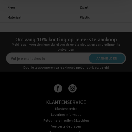
Kleur
Zwart
Materiaal
Plastic
Ontvang 10% korting op je eerste aankoop
Meld je aan voor de nieuwsbrief om als eerste nieuws en aanbiedingen te
ontvangen
AANMELDEN
Door je te abonneren ga je akkoord met ons privacybeleid
KLANTENSERVICE
Klantenservice
Leveringsinformatie
Retourneren, ruilen & klachten
Veelgestelde vragen