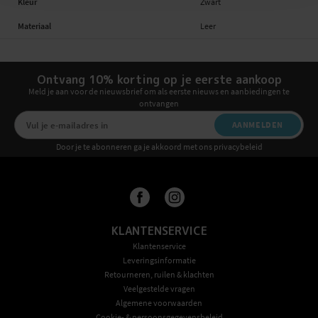
Kleur
Zwart
Materiaal
Leer
Ontvang 10% korting op je eerste aankoop
Meld je aan voor de nieuwsbrief om als eerste nieuws en aanbiedingen te
ontvangen
AANMELDEN
Door je te abonneren ga je akkoord met ons privacybeleid
KLANTENSERVICE
Klantenservice
Leveringsinformatie
Retourneren, ruilen & klachten
Veelgestelde vragen
Algemene voorwaarden
Cookie- & persoonsgegevensbeleid