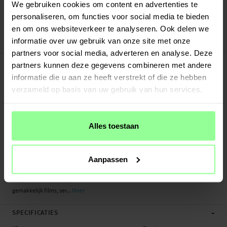
Verstuurd vanuit ons magazijn in Zweden
We gebruiken cookies om content en advertenties te
Veilig betalen met Klarna of Paypal
personaliseren, om functies voor social media te bieden
30 dagen retourrecht
en om ons websiteverkeer te analyseren. Ook delen we
informatie over uw gebruik van onze site met onze
Art number
:
23334
partners voor social media, adverteren en analyse. Deze
-
PRODUCTBESCHRIJVING
partners kunnen deze gegevens combineren met andere
Bookcover hoesje van echt leer voor de Samsung Galaxy S10 Plus Het hoesje
informatie die u aan ze heeft verstrekt of die ze hebben
beschermt je hele telefoon en heeft plek voor pasjes aan de binnenkant van de
verzameld op basis van uw gebruik van hun services.
voorflap. De pasjeshouder heeft drie vakken en een groter vakje voor briefgeld
of bonnetjes.
Alles toestaan
De telefoon zit veilig vast in de flexibele, stootvaste TPU-houder en wordt
bedekt door de voorflap die gesloten wordt met een magneet. Op die manier
wordt je telefoon zowel aan de voor-, achter- en zijkanten beschermd tegen
Aanpassen
beschadigingen.
Buig de achterflap om je telefoon horizontaal neer te kunnen zetten en
gemakkelijk films, ser...
Meer
-
SPECIFICATIES