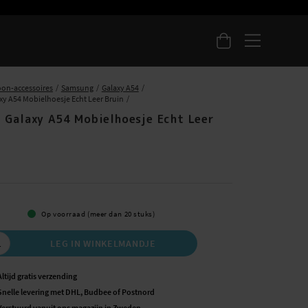
oon-accessoires
Samsung
Galaxy A54
y A54 Mobielhoesje Echt Leer Bruin
 Galaxy A54 Mobielhoesje Echt Leer
5
Op voorraad (meer dan 20 stuks)
LEG IN WINKELMANDJE
Altijd gratis verzending
Snelle levering met DHL, Budbee of Postnord
Verstuurd vanuit ons magazijn in Zweden