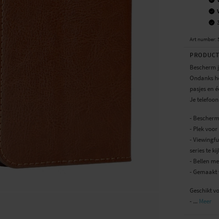
Art number
:
PRODUCT
Bescherm j
Ondanks he
pasjes en é
Je telefoon
- Beschermt
- Plek voor
- Viewingfu
series te ki
- Bellen me
- Gemaakt v
Geschikt v
- ...
Meer