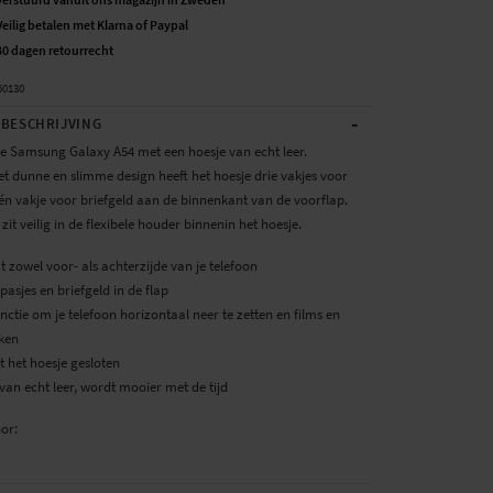
Veilig betalen met Klarna of Paypal
30 dagen retourrecht
50130
-
BESCHRIJVING
e Samsung Galaxy A54 met een hoesje van echt leer.
t dunne en slimme design heeft het hoesje drie vakjes voor
én vakje voor briefgeld aan de binnenkant van de voorflap.
 zit veilig in de flexibele houder binnenin het hoesje.
 zowel voor- als achterzijde van je telefoon
 pasjes en briefgeld in de flap
nctie om je telefoon horizontaal neer te zetten en films en
jken
t het hoesje gesloten
an echt leer, wordt mooier met de tijd
oor: