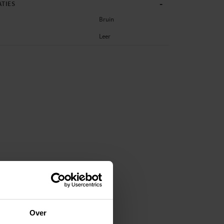
-
ATIES
Bruin
Leer
Over