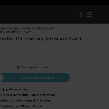
oon-accessoires
Samsung
Galaxy A42 5G
amsung Galaxy A42 Zwart
Frosted TPU Samsung Galaxy A42 Zwart
Op voorraad (1 stuks)
LEG IN WINKELMANDJE
Altijd gratis verzending
Snelle levering met DHL, Budbee of Postnord
Verstuurd vanuit ons magazijn in Zweden
Veilig betalen met Klarna of Paypal