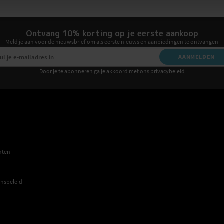
Ontvang 10% korting op je eerste aankoop
Meld je aan voor de nieuwsbrief om als eerste nieuws en aanbiedingen te ontvangen
AANMELDEN
Door je te abonneren ga je akkoord met ons privacybeleid
E
hten
nsbeleid