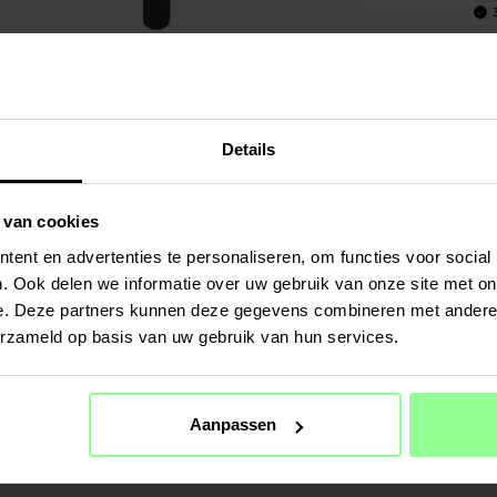
Art number
:
PRODUCT
TPU/Silico
Details
Geschikt v
Productsoo
Merk: Imak
 van cookies
Materiaal:
ent en advertenties te personaliseren, om functies voor social
Kleur: Zwa
. Ook delen we informatie over uw gebruik van onze site met on
TPU/Silico
e. Deze partners kunnen deze gegevens combineren met andere i
erzameld op basis van uw gebruik van hun services.
SPECIFIC
Kleur
Aanpassen
Materiaal