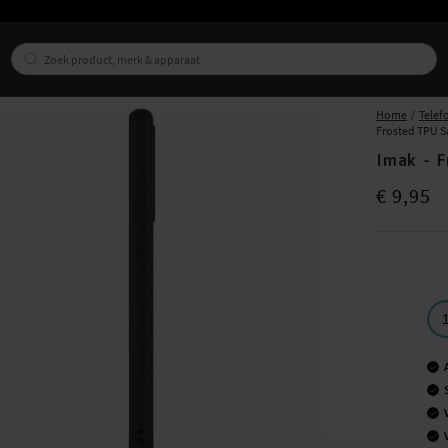
Home
Telef
Frosted TPU S
Imak - 
Prijs
:
€ 9,95
€ 9,95