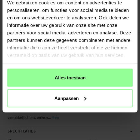
Verstuurd vanuit ons magazijn in Zweden
We gebruiken cookies om content en advertenties te
Veilig betalen met Klarna of Paypal
personaliseren, om functies voor social media te bieden
30 dagen retourrecht
en om ons websiteverkeer te analyseren. Ook delen we
informatie over uw gebruik van onze site met onze
Art number
:
27676
partners voor social media, adverteren en analyse. Deze
-
PRODUCTBESCHRIJVING
partners kunnen deze gegevens combineren met andere
Bookcover hoesje van echt leer voor de Samsung Galaxy A41 Het hoesje
informatie die u aan ze heeft verstrekt of die ze hebben
beschermt je hele telefoon en heeft plek voor pasjes aan de binnenkant van de
verzameld op basis van uw gebruik van hun services.
voorflap. De pasjeshouder heeft drie vakken en een groter vakje voor briefgeld
of bonnetjes.
Alles toestaan
De telefoon zit veilig vast in de flexibele, stootvaste TPU-houder en wordt
bedekt door de voorflap die gesloten wordt met een magneet. Op die manier
wordt je telefoon zowel aan de voor-, achter- en zijkanten beschermd tegen
Aanpassen
beschadigingen.
Buig de achterflap om je telefoon horizontaal neer te kunnen zetten en
gemakkelijk films, series e...
Meer
-
SPECIFICATIES