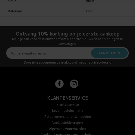
Kleur
Bruin
Materiaal
Leer
Ontvang 10% korting op je eerste aankoop
Meld je aan voor de nieuwsbrief om als eerste nieuws en aanbiedingen te
ontvangen
AANMELDEN
Door je te abonneren ga je akkoord met ons privacybeleid
KLANTENSERVICE
Klantenservice
Leveringsinformatie
Retourneren, ruilen & klachten
Veelgestelde vragen
Algemene voorwaarden
Cookie- & persoonsgegevensbeleid