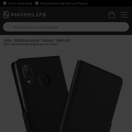
Gratis verzending
Veilig betalen met Klarna of Paypal
Home
Telefoon-accessoires
Samsung
Galaxy A40
Slim Card Wallet Samsung Galaxy A40 Zwart