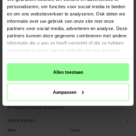
Verstuurd vanuit ons magazijn in Zweden
personaliseren, om functies voor social media te bieden
Veilig betalen met Klarna of Paypal
en om ons websiteverkeer te analyseren. Ook delen we
30 dagen retourrecht
informatie over uw gebruik van onze site met onze
tectTech
Art number
:
24428
partners voor social media, adverteren en analyse. Deze
-
partners kunnen deze gegevens combineren met andere
PRODUCTBESCHRIJVING
informatie die u aan ze heeft verstrekt of die ze hebben
Slim Bookcover hoesje voor Samsung Galaxy A40.
verzameld op basis van uw gebruik van hun services.
Geschikt voor: Samsung Galaxy A40
Productsoort: Slim Bookcover hoesje
Merk: tectTech
Alles toestaan
Sluiting: Magneetsluiting
Geschikt voor aantal pasjes: 1
Materiaal: Kunstleer
Aanpassen
Kleur: Zwart
Slim Bookcover hoesje, Smartphone
-
SPECIFICATIES
Kleur
Zwart