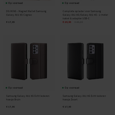
Op voorraad
Op voorraad
DG.MING -
Magnet Wallet Samsung
Complete oplader voor Samsung
Galaxy A32 5G Cognac
Galaxy A32 5G/Galaxy A32 4G - 2 meter
kabel & adapter USB-C
€ 17,95
€ 29,95
€ 35,90
Op voorraad
Op voorraad
Samsung Galaxy A32 5G Echt lederen
Samsung Galaxy A32 5G Echt lederen
hoesje Bruin
hoesje Zwart
€ 17,95
€ 17,95