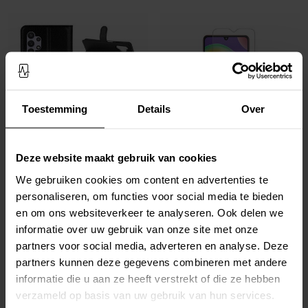
Toestemming
Details
Over
Op voorraad
Op voorraad
Deze website maakt gebruik van cookies
Samsung Galaxy A32 5G
Samsung Galaxy A32 5G
We gebruiken cookies om content en advertenties te
Smartphonehoesje Zwart
Screenprotector Gehard Glas 0.3mm
personaliseren, om functies voor social media te bieden
€ 14,95
€ 11,95
en om ons websiteverkeer te analyseren. Ook delen we
informatie over uw gebruik van onze site met onze
partners voor social media, adverteren en analyse. Deze
partners kunnen deze gegevens combineren met andere
informatie die u aan ze heeft verstrekt of die ze hebben
verzameld op basis van uw gebruik van hun services.