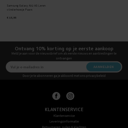
Samsung Galaxy A32 5G Leren
vlinderhoesje Paars
€ 15,95
Ontvang 10% korting op je eerste aankoop
Meld je aan voor de nieuwsbrief om als eerste nieuws en aanbiedingen te
ontvangen
AANMELDEN
Door je te abonneren ga je akkoord met ons privacybeleid
KLANTENSERVICE
Klantenservice
Leveringsinformatie
Retourneren, ruilen & klachten