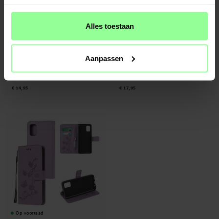
Alles toestaan
Op voorraad
Op voorraad
Aanpassen
Samsung Galaxy A32 5G Full Cover
DG.MING -
Magnet Wallet Samsung
Case Zwart
Galaxy A32 5G Black
€ 14,95
€ 17,95
Op voorraad