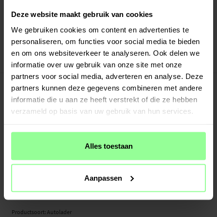
Altijd gratis verzending
Snelle levering met DHL, Budbee of Postnord
Deze website maakt gebruik van cookies
Verstuurd vanuit ons magazijn in Zweden
We gebruiken cookies om content en advertenties te
Veilig betalen met Klarna of Paypal
personaliseren, om functies voor social media te bieden
30 dagen retourrecht
en om ons websiteverkeer te analyseren. Ook delen we
Smartline
Art number
:
50741
informatie over uw gebruik van onze site met onze
partners voor social media, adverteren en analyse. Deze
-
PRODUCTBESCHRIJVING
partners kunnen deze gegevens combineren met andere
Laad uw Samsung Galaxy A25 optimaal op in de auto met dit ultieme duo van
informatie die u aan ze heeft verstrekt of die ze hebben
Smartline. De oplader met Power Delivery-technologie ondersteunt opladen
verzameld op basis van uw gebruik van hun services.
tot 20W, waardoor je apparaat zo snel mogelijk wordt opgeladen. In combinatie
met de 1 meter lange kabel is dit de perfecte oplader om je apparaat in de auto
op te laden zonder concessies te hoeven doen qua oplaadsnelheid.
Alles toestaan
Deze stevige oplaadkabel is van hoge kwaliteit voor een lange levensduur. De
kabel ondersteunt USB 2.0.
Aanpassen
Geschikt voor:
- Samsung Galaxy A25 (6.5" 2023) SM-A256
Productsoort: Autolader