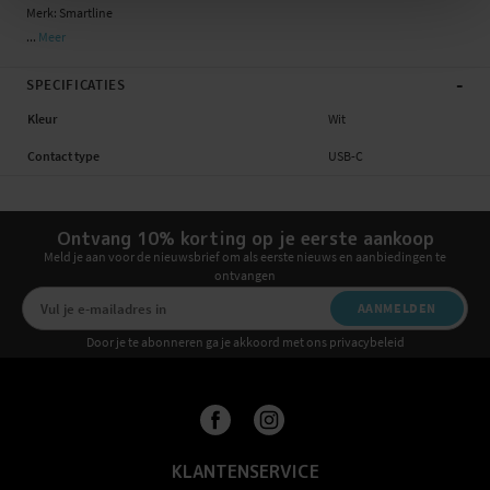
Merk: Smartline
...
Meer
-
SPECIFICATIES
Kleur
Wit
Contact type
USB-C
Ontvang 10% korting op je eerste aankoop
Meld je aan voor de nieuwsbrief om als eerste nieuws en aanbiedingen te
ontvangen
AANMELDEN
Door je te abonneren ga je akkoord met ons privacybeleid
KLANTENSERVICE