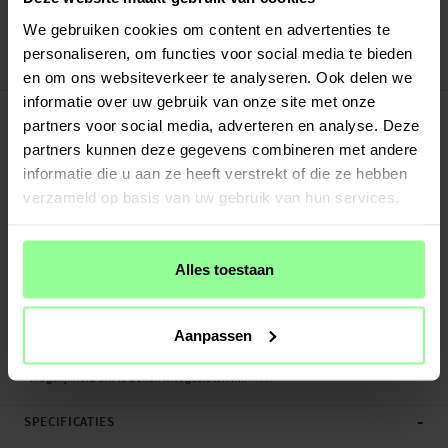
Veilig betalen met Klarna of Paypal
We gebruiken cookies om content en advertenties te
30 dagen retourrecht
personaliseren, om functies voor social media te bieden
Dux Ducis
Art number
:
50445
en om ons websiteverkeer te analyseren. Ook delen we
informatie over uw gebruik van onze site met onze
-
PRODUCTBESCHRIJVING
partners voor social media, adverteren en analyse. Deze
Slim Bookcover hoesje van Dux Ducis voor Samsung Galaxy A15. Ondanks het
partners kunnen deze gegevens combineren met andere
slanke en lichte ontwerp biedt deze hoes volledige bescherming rondom de
informatie die u aan ze heeft verstrekt of die ze hebben
hele telefoon. De telefoon zit stevig vast in de schokabsorberende TPU-shell.
verzameld op basis van uw gebruik van hun services.
De voorflap, die het scherm beschermt tegen krassen en schade, heeft een
handig kaartsleufje.
Alles toestaan
Het hoesje kan ook worden omgevouwen tot een standaard, zodat je je
telefoon in een comfortabele kijkhoek kunt plaatsen om overal films, series en
video's te bekijken.
Aanpassen
- Volledige bescherming rondom de telefoon
- Mogelijkheid om te bellen met gesloten h...
Meer
-
SPECIFICATIES