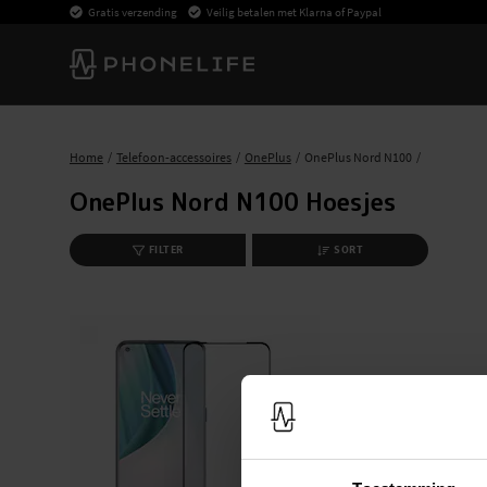
Gratis verzending
Veilig betalen met Klarna of Paypal
Home
Telefoon-accessoires
OnePlus
OnePlus Nord N100
OnePlus Nord N100 Hoesjes
FILTER
SORT