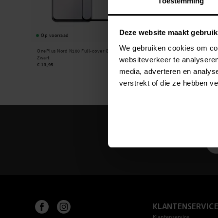
Toestemming
Deze website maakt gebruik
Op voorraad
We gebruiken cookies om cont
OnePlus Nord N100 Full-cover Gehard Glas
Zwart
websiteverkeer te analyseren
€ 13,95
media, adverteren en analys
verstrekt of die ze hebben v
KLANTENSERVIC
Klantenservice