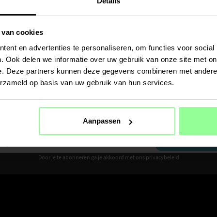
Details
 van cookies
ent en advertenties te personaliseren, om functies voor social
. Ook delen we informatie over uw gebruik van onze site met on
e. Deze partners kunnen deze gegevens combineren met andere i
erzameld op basis van uw gebruik van hun services.
Ontvang 10% korting op je eerste aankoop
Aanpassen
Meld je aan voor de nieuwsbrief om als eerste nieuws en aanbiedingen te ontvangen
AANMELDEN
Door je te abonneren ga je akkoord met ons privacybeleid
E