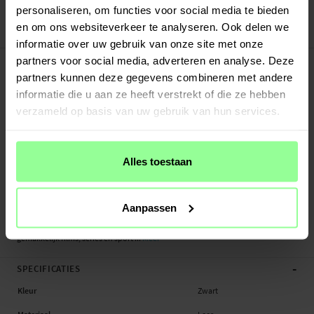
30 dagen retourrecht
personaliseren, om functies voor social media te bieden
en om ons websiteverkeer te analyseren. Ook delen we
Art number
:
27623
informatie over uw gebruik van onze site met onze
-
PRODUCTBESCHRIJVING
partners voor social media, adverteren en analyse. Deze
partners kunnen deze gegevens combineren met andere
Bookcover hoesje van echt leer voor de OnePlus 8 Het hoesje beschermt je hele
telefoon en heeft plek voor pasjes aan de binnenkant van de voorflap. De
informatie die u aan ze heeft verstrekt of die ze hebben
pasjeshouder heeft drie vakken en een groter vakje voor briefgeld of
verzameld op basis van uw gebruik van hun services.
bonnetjes.
De telefoon zit veilig vast in de flexibele, stootvaste TPU-houder en wordt
Alles toestaan
bedekt door de voorflap die gesloten wordt met een magneet. Op die manier
wordt je telefoon zowel aan de voor-, achter- en zijkanten beschermd tegen
beschadigingen.
Aanpassen
Buig de achterflap om je telefoon horizontaal neer te kunnen zetten en
gemakkelijk films, series en sport ...
Meer
-
SPECIFICATIES
Kleur
Zwart