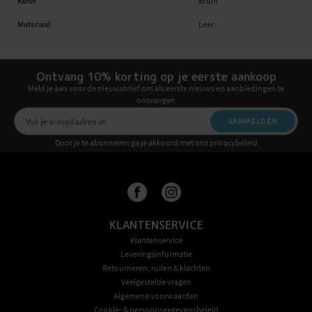
Kleur
Bruin
Materiaal
Leer
Ontvang 10% korting op je eerste aankoop
Meld je aan voor de nieuwsbrief om als eerste nieuws en aanbiedingen te
ontvangen
AANMELDEN
Door je te abonneren ga je akkoord met ons privacybeleid
KLANTENSERVICE
Klantenservice
Leveringsinformatie
Retourneren, ruilen & klachten
Veelgestelde vragen
Algemene voorwaarden
Cookie- & persoonsgegevensbeleid