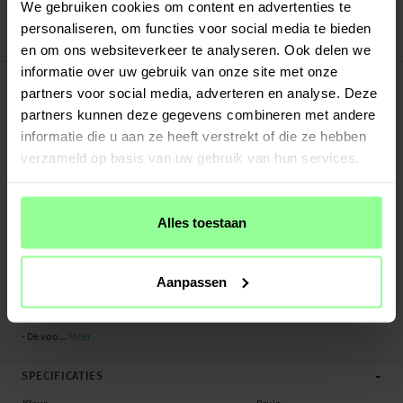
We gebruiken cookies om content en advertenties te
30 dagen retourrecht
personaliseren, om functies voor social media te bieden
DG.MING
Art number
:
50459
en om ons websiteverkeer te analyseren. Ook delen we
informatie over uw gebruik van onze site met onze
-
PRODUCTBESCHRIJVING
partners voor social media, adverteren en analyse. Deze
2-in-1-hoesje bestaande uit een bookcoverhoesje met daarin een afneembare
partners kunnen deze gegevens combineren met andere
magneet-backcase voor OnePlus 12 van DG.MING. Het hoesje heeft een
informatie die u aan ze heeft verstrekt of die ze hebben
klassieke en stijlvolle uitstraling. Eenvoudig losnemen van je telefoon in het
verzameld op basis van uw gebruik van hun services.
backcover hoesje om enkel je mobiel te gebruiken, bijvoorbeeld thuis of op
werk.
Aan de binnenkant van de voorflap is plek voor meerdere pasjes en wat
Alles toestaan
briefgeld of bonnetjes.
- Gemaakt van slijtvast en exclusief leer
Aanpassen
- Magnetisch hoesje met slim losneembaar backcoverhoesje
- Volledige toegang tot knoppen, poorten en de camera
- De voo...
Meer
-
SPECIFICATIES