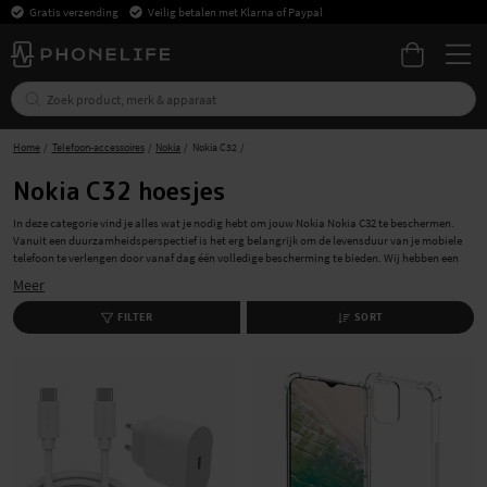
Gratis verzending
Veilig betalen met Klarna of Paypal
Home
Telefoon-accessoires
Nokia
Nokia C32
Nokia C32 hoesjes
In deze categorie vind je alles wat je nodig hebt om jouw Nokia Nokia C32 te beschermen.
Vanuit een duurzamheidsperspectief is het erg belangrijk om de levensduur van je mobiele
telefoon te verlengen door vanaf dag één volledige bescherming te bieden. Wij hebben een
ruim aanbod van boekhoesjes, soft cases , screenprotectors en lensbeschermers, zodat je
Meer
alles vindt wat je nodig hebt om jouw Nokia Nokia C32 zo goed mogelijk te beschermen.
Bestel simpelweg de accessoires die je nodig hebt, en we leveren ze snel en met gratis
FILTER
SORT
verzending. Plaats je bestelling bij ons vandaag!
Bescherm jouw Nokia Nokia C32 met een hoesje,
bookcase of backcover
Met een hoesje voor Nokia Nokia C32 zorg je voor een goede bescherming van je mobiele
telefoon en geef je uitdrukking aan je persoonlijke stijl. We hebben een breed aanbod van
hoesjes die jouw behoeftes en het modell van jouw telefoon passen. Of je nu extra
bescherming nodig hebt voor je werktelefoon of juist zoekt naar een minimalistische slim
cover - wij hebben het hoesje wat je zoekt. Een practisch alternatief is een hoesje met