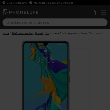
Gratis verzending
Veilig betalen met Klarna of Paypal
Home
Telefoon-accessoires
Huawei
P30
Huawei P30 Screenprotector Gehard Glas 0.3mm