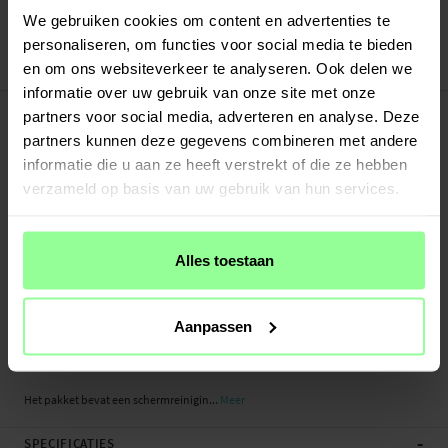
Veilig betalen met Klarna of Paypal
We gebruiken cookies om content en advertenties te
30 dagen retourrecht
personaliseren, om functies voor social media te bieden
en om ons websiteverkeer te analyseren. Ook delen we
Art number
:
24187
informatie over uw gebruik van onze site met onze
-
PRODUCTBESCHRIJVING
partners voor social media, adverteren en analyse. Deze
Screenprotector van tempered glas voor Huawei P30. Deze screenprotector is
partners kunnen deze gegevens combineren met andere
bestand tegen meer stoten dan traditionele plastic screenprotectorfolies en
informatie die u aan ze heeft verstrekt of die ze hebben
beschermt beter tegen beschadigingen, krassen en barsten op en aan het
verzameld op basis van uw gebruik van hun services.
scherm.
Gemaakt van echt glas met zeer hoge helderheid. Het glas is slechts 0,3 mm dun
- bijna onmerkbaar als het over het scherm van de telefoon wordt geplaatst.
Alles toestaan
- Echt gehard glas met een hardheid van 9H
- Afgeronde randen (2,5 D arc edge)
Aanpassen
- Anti-vingerafdrukbehandeling
- Eenvoudige en bubbelvrije installatie
Het pakket bevat een schermreinigin...
Meer
-
SPECIFICATIES