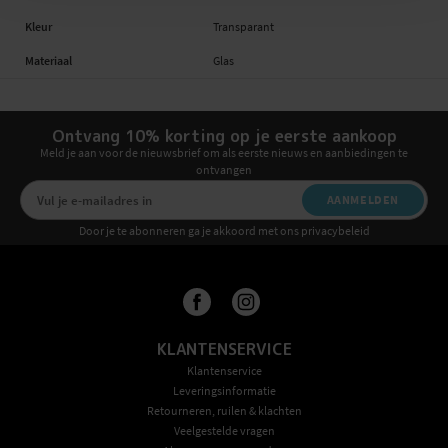
Kleur
Transparant
Materiaal
Glas
Ontvang 10% korting op je eerste aankoop
Meld je aan voor de nieuwsbrief om als eerste nieuws en aanbiedingen te
ontvangen
AANMELDEN
Door je te abonneren ga je akkoord met ons privacybeleid
KLANTENSERVICE
Klantenservice
Leveringsinformatie
Retourneren, ruilen & klachten
Veelgestelde vragen