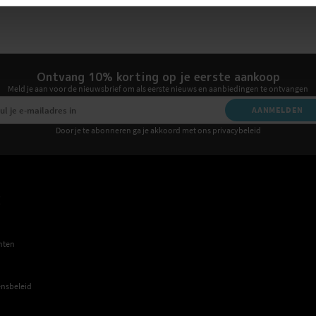
Ontvang 10% korting op je eerste aankoop
Meld je aan voor de nieuwsbrief om als eerste nieuws en aanbiedingen te ontvangen
AANMELDEN
Door je te abonneren ga je akkoord met ons privacybeleid
E
hten
nsbeleid