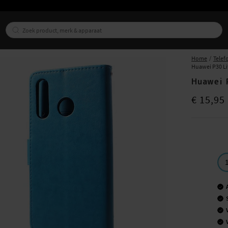
Home
Telef
Huawei P30 Li
Huawei 
Prijs
:
€ 15,9
€ 15,95