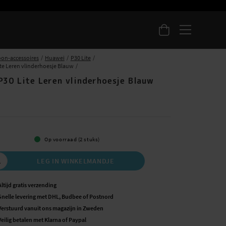
oon-accessoires
Huawei
P30 Lite
te Leren vlinderhoesje Blauw
P30 Lite Leren vlinderhoesje Blauw
5
Op voorraad (2 stuks)
LEG IN WINKELMANDJE
Altijd gratis verzending
Snelle levering met DHL, Budbee of Postnord
Verstuurd vanuit ons magazijn in Zweden
Veilig betalen met Klarna of Paypal