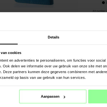
Art number
:
PRODUCT
Bookcover h
Huawei P30 
je hele tel
Details
Aan de bin
lidmaatscha
 van cookies
vakjes voor
ent en advertenties te personaliseren, om functies voor social
krassen en
. Ook delen we informatie over uw gebruik van onze site met on
- Het hoesj
e. Deze partners kunnen deze gegevens combineren met andere i
- Je telefoo
erzameld op basis van uw gebruik van hun services.
SPECIFIC
Kleur
Aanpassen
Materiaal