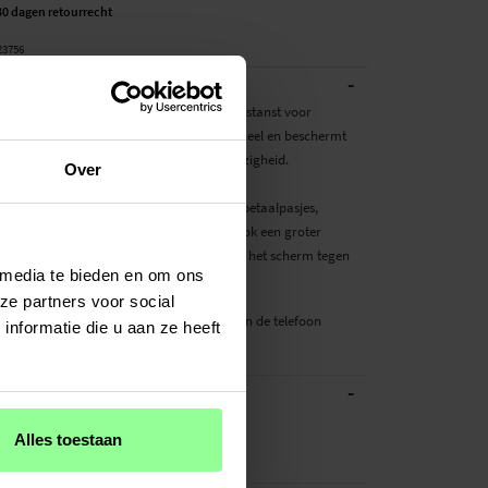
30 dagen retourrecht
23756
-
BESCHRIJVING
oesje met een vlinderdessin in het leer gestanst voor
Lite. Het hoesje is zowel mooi als functioneel en beschermt
efoon tegen krassen, beschadigingen en viezigheid.
Over
nenkant van de voorflap kun je meerdere betaalpasjes,
pkaartjes of visitekaartjes kwijt en er is ook een groter
 briefgeld of bonnetjes. De flap beschermt het scherm tegen
 media te bieden en om ons
 wordt gesloten met een magneetsluiting.
ze partners voor social
e beschermt zowel voor- als achterzijde van de telefoon
nformatie die u aan ze heeft
n zit veillig vast in de flexibele ho...
Meer
-
ATIES
Blauw
Alles toestaan
Kunstleer