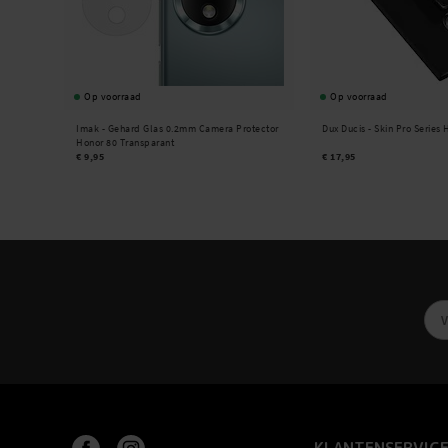
Op voorraad
Op voorraad
Imak -
Gehard Glas 0.2mm Camera Protector
Dux Ducis -
Skin Pro Series 
Honor 80 Transparant
€ 9,95
€ 17,95