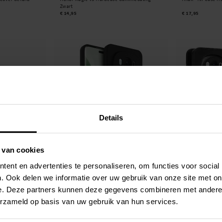
Zwart
€ 14,95
€ 17,95
Details
 van cookies
Op voorraad
Op voorraad
ent en advertenties te personaliseren, om functies voor social
 Honor Magic6 Pro
Imak -
Frosted TPU Case Honor Magic6 Pro
Honor Magic6 Pro
zwart
zwart
. Ook delen we informatie over uw gebruik van onze site met on
€ 9,95
€ 17,95
e. Deze partners kunnen deze gegevens combineren met andere i
erzameld op basis van uw gebruik van hun services.