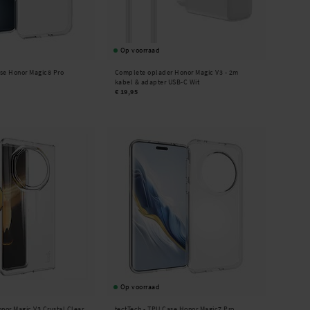
Op voorraad
se Honor Magic8 Pro
Complete oplader Honor Magic V3 - 2m
kabel & adapter USB-C Wit
€ 19,95
Op voorraad
onor Magic V3 Crystal Clear
tectTech -
TPU Case Honor Magic7 Pro