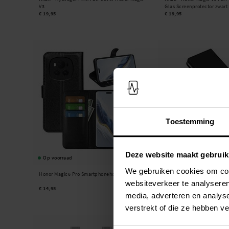
V3
Glas Screenprotector zwart
€ 19,95
€ 19,95
Toestemming
Deze website maakt gebruik
Op voorraad
Op voorraad
We gebruiken cookies om cont
Honor Magic6 Pro Smartphonehoesje Zwart
Dux Ducis -
Skin Pro Series
- Zwart
websiteverkeer te analyseren
€ 14,95
€ 17,95
media, adverteren en analys
verstrekt of die ze hebben v