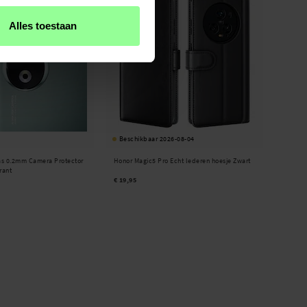
Alles toestaan
Beschikbaar 2026-08-04
as 0.2mm Camera Protector
Honor Magic5 Pro Echt lederen hoesje Zwart
rant
€ 19,95