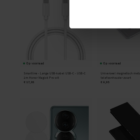
Op voorraad
Op voorraad
Smartline -
Lange USB-kabel USB-C - USB-C
Universeel magnetisch meta
2m Honor Magic6 Pro wit
telefoonhouder zwart
€ 17,95
€ 6,95