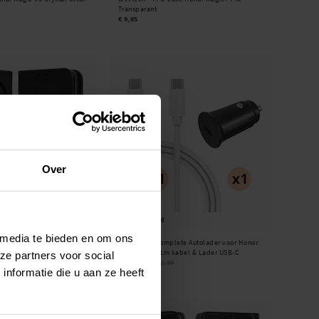
Transparant
€ 9,95
Over
Op voorraad
 media te bieden en om ons
 Multi Bookcover hoesje
Smartline -
Complete Autolader voor Honor
Magic6 Pro - 1m kabel & Lader USB-C
ze partners voor social
€ 28,95
€ 32,90
nformatie die u aan ze heeft