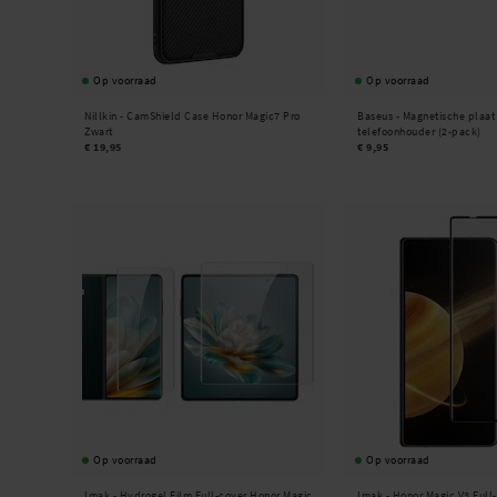
Op voorraad
Op voorraad
Nillkin -
CamShield Case Honor Magic7 Pro
Baseus -
Magnetische plaat
Zwart
telefoonhouder (2-pack)
€ 19,95
€ 9,95
Op voorraad
Op voorraad
Imak -
Hydrogel Film Full-cover Honor Magic
Imak -
Honor Magic V3 Full