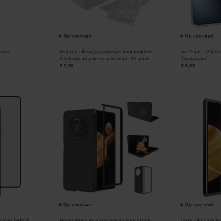
Op voorraad
Op voorraad
 voor
Deltaco -
Reinigingsdoekjes voor mobiele
tectTech -
TPU Ca
telefoons en andere schermen - 52-pack
Transparant
€ 7,49
€ 9,95
Op voorraad
Op voorraad
-cover Gehard
Honor Magic V3 Hardcase Gummicoating
Imak -
Air Case H