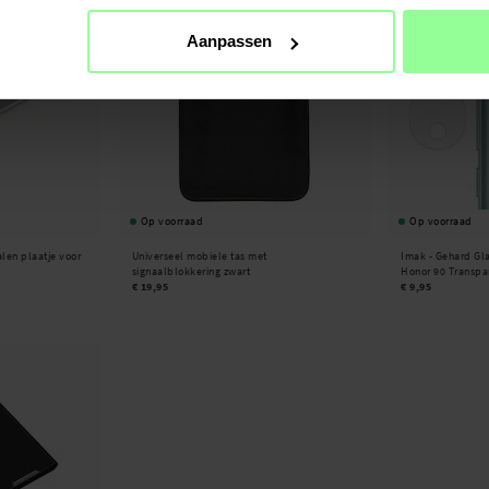
Aanpassen
Op voorraad
Op voorraad
len plaatje voor
Universeel mobiele tas met
Imak -
Gehard Gl
signaalblokkering zwart
Honor 90 Transpa
€ 19,95
€ 9,95