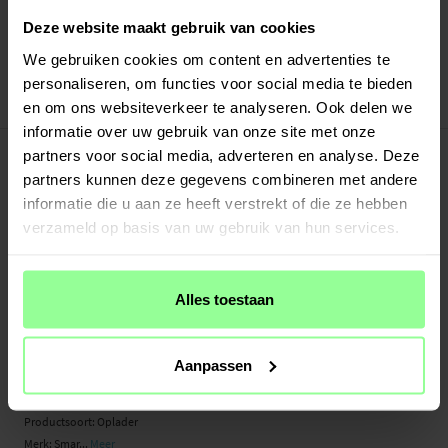
Snelle levering met DHL, Budbee of Postnord
Verstuurd vanuit ons magazijn in Zweden
Deze website maakt gebruik van cookies
Veilig betalen met Klarna of Paypal
We gebruiken cookies om content en advertenties te
30 dagen retourrecht
personaliseren, om functies voor social media te bieden
en om ons websiteverkeer te analyseren. Ook delen we
Art number
:
48877
informatie over uw gebruik van onze site met onze
-
PRODUCTBESCHRIJVING
partners voor social media, adverteren en analyse. Deze
Laad je Google Pixel 7 Pro optimaal op met dit ultieme duo van Smartline. De
partners kunnen deze gegevens combineren met andere
lader met Power Delivery-technologie levert tot 20 W aan vermogen, waardoor
informatie die u aan ze heeft verstrekt of die ze hebben
je apparaat razendsnel wordt opgeladen. In combinatie met het twee meter
verzameld op basis van uw gebruik van hun services.
lange laadsnoer heb je een perfecte lader waarmee je je apparaat kunt opladen
zonder te hoeven beknibbelen op snelheid of kabellengte.
Deze stevige oplaadkabel is van hoge kwaliteit voor een lange levensduur. De
Alles toestaan
kabel ondersteunt USB 2.0.
Geschikt voor:
Aanpassen
- Google Pixel 7 Pro (6.7" 2022) GP4BC / GE2AE / GFE4J
Productsoort: Oplader
Merk: Smar...
Meer