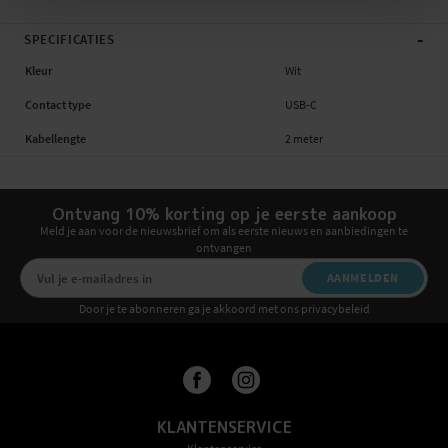
-
SPECIFICATIES
Kleur
Wit
Contact type
USB-C
Kabellengte
2 meter
Ontvang 10% korting op je eerste aankoop
Meld je aan voor de nieuwsbrief om als eerste nieuws en aanbiedingen te
ontvangen
AANMELDEN
Door je te abonneren ga je akkoord met ons privacybeleid
KLANTENSERVICE