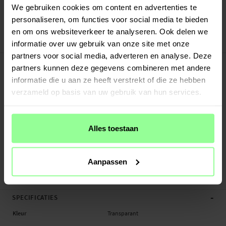
Verstuurd vanuit ons magazijn in Zweden
We gebruiken cookies om content en advertenties te
Veilig betalen met Klarna of Paypal
personaliseren, om functies voor social media te bieden
30 dagen retourrecht
en om ons websiteverkeer te analyseren. Ook delen we
Ringke
Art number
:
69181
informatie over uw gebruik van onze site met onze
partners voor social media, adverteren en analyse. Deze
-
PRODUCTBESCHRIJVING
partners kunnen deze gegevens combineren met andere
Magnetische hoesje voor Google Pixel 10 Pro.
informatie die u aan ze heeft verstrekt of die ze hebben
verzameld op basis van uw gebruik van hun services.
Geschikt voor:
- Google Pixel 10 Pro (6.3 2025)
Productsoort: Magnetische hoesje
Alles toestaan
Merk: Ringke
Materiaal: Plastic
Aanpassen
Magnetische hoesje, Smartphone
-
SPECIFICATIES
Kleur
Transparant