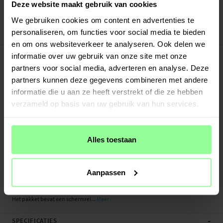
Deze website maakt gebruik van cookies
Veilig betalen met Klarna of Paypal
30 dagen retourrecht
We gebruiken cookies om content en advertenties te
personaliseren, om functies voor social media te bieden
Art number
:
24940
en om ons websiteverkeer te analyseren. Ook delen we
-
PRODUCTBESCHRIJVING
informatie over uw gebruik van onze site met onze
Screenprotector van tempered glas voor Google Pixel 3a. Deze screenprotector
partners voor social media, adverteren en analyse. Deze
is bestand tegen meer stoten dan traditionele plastic screenprotectorfolies en
partners kunnen deze gegevens combineren met andere
beschermt beter tegen beschadigingen, krassen en barsten op en aan het
informatie die u aan ze heeft verstrekt of die ze hebben
scherm.
verzameld op basis van uw gebruik van hun services.
Gemaakt van echt glas met zeer hoge helderheid. Het glas is slechts 0,3 mm dun
- bijna onmerkbaar als het over het scherm van de telefoon wordt geplaatst.
Alles toestaan
- Echt gehard glas met een hardheid van 9H
- Afgeronde randen (2,5 D arc edge)
- Anti-vingerafdrukbehandeling
Aanpassen
- Eenvoudige en bubbelvrije installatie
Het pakket bevat een schermrei...
Meer
-
SPECIFICATIES