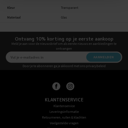
Kleur
Transparant
Materiaal
Glas
Ontvang 10% korting op je eerste aankoop
Meld je aan voor de nieuwsbrief om als eerste nieuws en aanbiedingen te
ontvangen
AANMELDEN
Door je te abonneren ga je akkoord met ons privacybeleid
KLANTENSERVICE
Klantenservice
Leveringsinformatie
Retourneren, ruilen & klachten
Veelgestelde vragen