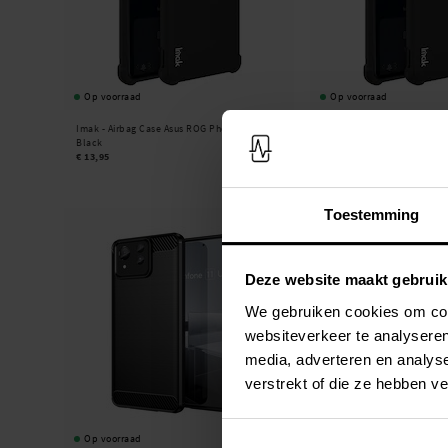
Op voorraad
Op voorraad
Imak -
Airbag Case Asus ROG Phone 9 Pro
Imak -
Airbag Case Asus RO
Black
€ 13,95
€ 13,95
Toestemming
Deze website maakt gebruik
We gebruiken cookies om cont
websiteverkeer te analyseren
media, adverteren en analys
verstrekt of die ze hebben v
Op voorraad
Op voorraad