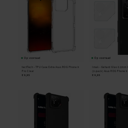
Op voorraad
Op voorraad
tectTech -
TPU Case Extra Asus ROG Phone 9
Imak -
Gehard Glas 0.2mm 
Pro Clear
(2-pack) Asus ROG Phone 9
€ 9,95
€ 9,95