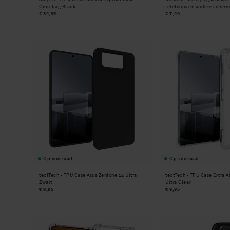
Crossbag Black
telefoons en andere scherm
€ 34,95
€ 7,49
Op voorraad
Op voorraad
tectTech -
TPU Case Asus Zenfone 12 Ultra
tectTech -
TPU Case Extra A
Zwart
Ultra Clear
€ 9,95
€ 9,95