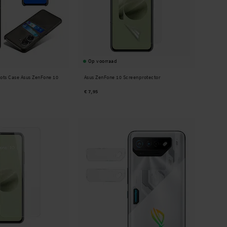
Op voorraad
lots Case Asus ZenFone 10
Asus ZenFone 10 Screenprotector
€ 7,95