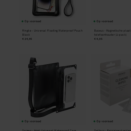
Op voorraad
Op voorraad
Ringke -
Universal Floating Waterproof Pouch
Baseus -
Magnetische plaat
Black
telefoonhouder (2-pack)
€ 24,95
€ 9,95
Op voorraad
Op voorraad
Spigen -
A640 Universal Waterproof Case
Deltaco -
Reinigingsdoekjes