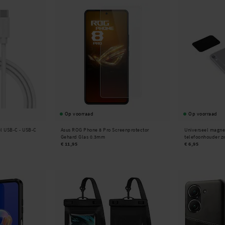
Op voorraad
Op voorraad
l USB-C - USB-C
Asus ROG Phone 8 Pro Screenprotector
Universeel magne
Gehard Glas 0.3mm
telefoonhouder z
€ 11,95
€ 6,95