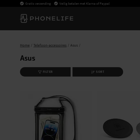
Gratis verzending
Veilig betalen met Klarna of Paypal
Home
Telefoon-accessoires
Asus
Asus
FILTER
SORT