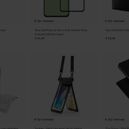
Op voorraad
Op voorraad
 voor
Asus ZenFone 10 Full-cover Gehard Glas
Asus ZenFone 9 Ec
Screenprotector zwart
€ 13,95
€ 19,95
Op voorraad
Op voorraad
 voor mobiele
Spigen -
A603 Universal Aqua Shield
Dux Ducis -
Skin P