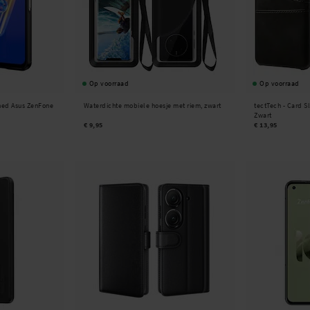
Op voorraad
Op voorraad
hed Asus ZenFone
Waterdichte mobiele hoesje met riem, zwart
tectTech -
Card S
Zwart
€ 9,95
€ 13,95