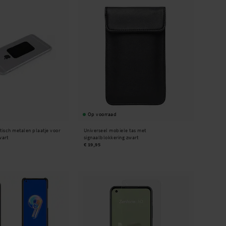
Op voorraad
tisch metalen plaatje voor
Universeel mobiele tas met
wart
signaalblokkering zwart
€ 19,95