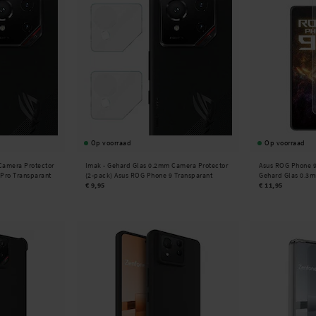
Op voorraad
Op voorraad
Camera Protector
Imak -
Gehard Glas 0.2mm Camera Protector
Asus ROG Phone 9
 Pro Transparant
(2-pack) Asus ROG Phone 9 Transparant
Gehard Glas 0.3
€ 9,95
€ 11,95