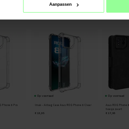
Aanpassen
rtphonehoesje
Asus Zenfone 11 Ultra Echt lederen hoesje
Leren Heuptasje A
Zwart
€ 19,95
€ 19,95
Op voorraad
Op voorraad
G Phone 8 Pro
Imak -
Airbag Case Asus ROG Phone 8 Clear
Asus ROG Phone 8
hoesje zwart
€ 13,95
€ 17,95