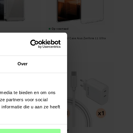
Op voorraad
case Asus Zenfone 11 Ultra
tectTech -
TPU Case Asus Zenfone 11 Ultra
Transparant
€ 9,95
Over
 media te bieden en om ons
ze partners voor social
nformatie die u aan ze heeft
Op voorraad