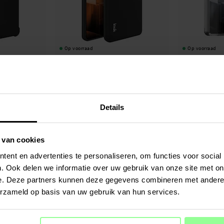
Op voorraad
Op voorraad
G Phone 9 Black
Imak -
Frosted TPU Case Asus Zenfone 11
tectTech -
Hybrid
Ultra zwart
Transparant
€ 9,95
€ 14,95
Details
 van cookies
ent en advertenties te personaliseren, om functies voor social
. Ook delen we informatie over uw gebruik van onze site met on
e. Deze partners kunnen deze gegevens combineren met andere i
erzameld op basis van uw gebruik van hun services.
Op voorraad
Op voorraad