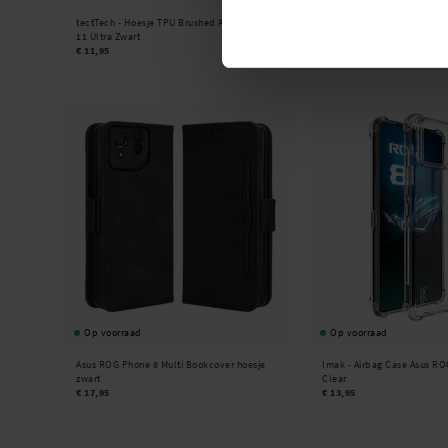
tectTech -
Hoesje TPU Brushed Asus Zenfone
Asus Zenfone 11 Ultra Sma
11 Ultra Zwart
Zwart
€ 11,95
€ 14,95
Op voorraad
Op voorraad
Asus ROG Phone 8 Multi Bookcover hoesje
Imak -
Airbag Case Asus RO
zwart
Clear
€ 17,95
€ 13,95