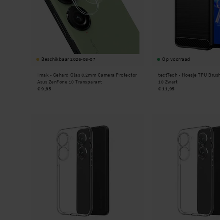
Beschikbaar 2026-08-07
Op voorraad
Imak -
Gehard Glas 0.2mm Camera Protector
tectTech -
Hoesje TPU Brus
Asus ZenFone 10 Transparant
10 Zwart
€ 9,95
€ 11,95