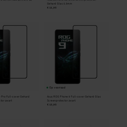
Gehard Glas 0.3mm
€ 11,95
Op voorraad
 Pro Full-cover Gehard
Asus ROG Phone 9 Full-cover Gehard Glas
tor zwart
Screenprotector zwart
€ 13,95