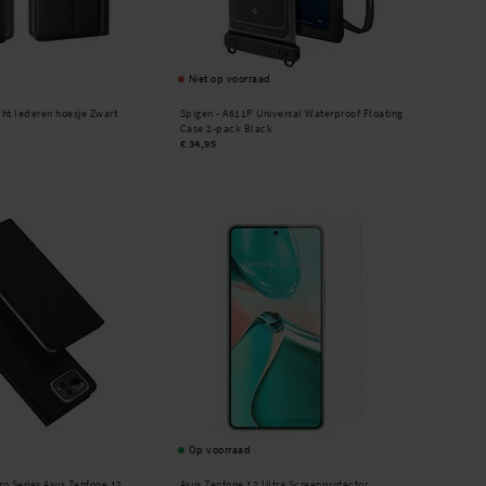
Niet op voorraad
ht lederen hoesje Zwart
Spigen -
A611P Universal Waterproof Floating
Case 2-pack Black
€ 34,95
Op voorraad
ro Series Asus Zenfone 12
Asus Zenfone 12 Ultra Screenprotector