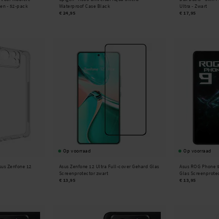
en - 52-pack
Waterproof Case Black
Ultra - Zwart
€ 24,95
€ 17,95
Op voorraad
Op voorraad
sus Zenfone 12
Asus Zenfone 12 Ultra Full-cover Gehard Glas
Asus ROG Phone 9
Screenprotector zwart
Glas Screenprotec
€ 13,95
€ 13,95