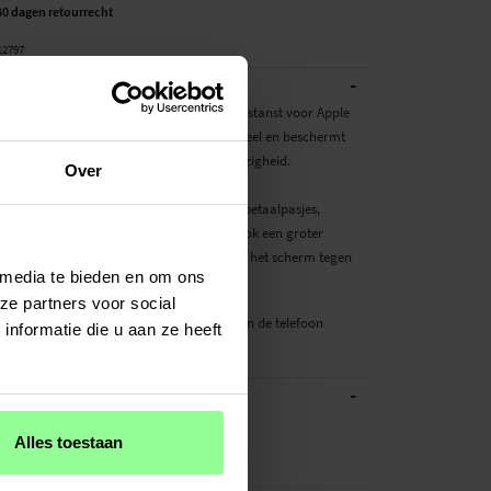
30 dagen retourrecht
12797
-
BESCHRIJVING
oesje met een vlinderdessin in het leer gestanst voor Apple
022. Het hoesje is zowel mooi als functioneel en beschermt
efoon tegen krassen, beschadigingen en viezigheid.
Over
nenkant van de voorflap kun je meerdere betaalpasjes,
pkaartjes of visitekaartjes kwijt en er is ook een groter
 briefgeld of bonnetjes. De flap beschermt het scherm tegen
 media te bieden en om ons
 wordt gesloten met een magneetsluiting.
ze partners voor social
e beschermt zowel voor- als achterzijde van de telefoon
nformatie die u aan ze heeft
n zit veillig vast in de flexibe...
Meer
-
ATIES
Roze
Alles toestaan
Kunstleer