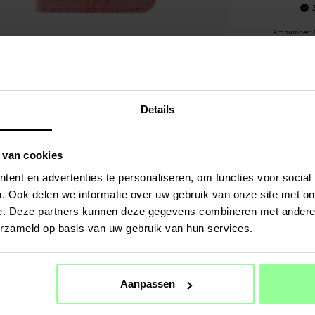
Art number
:
PRODUCT
Bookcover h
iPhone SE 2
je hele tel
Details
Aan de bin
lidmaatscha
 van cookies
vakjes voor
ent en advertenties te personaliseren, om functies voor social
krassen en
. Ook delen we informatie over uw gebruik van onze site met on
- Het hoesj
e. Deze partners kunnen deze gegevens combineren met andere i
- Je telefoo
erzameld op basis van uw gebruik van hun services.
SPECIFIC
Kleur
Aanpassen
Materiaal