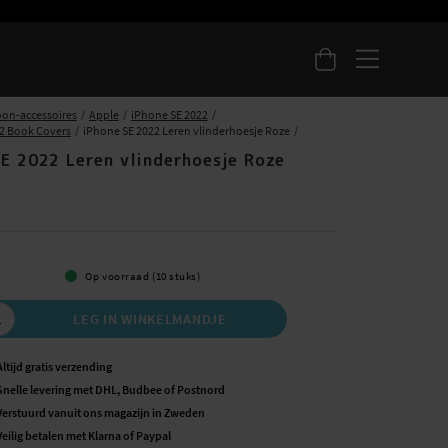
oon-accessoires
Apple
iPhone SE 2022
2 Book Covers
iPhone SE 2022 Leren vlinderhoesje Roze
SE 2022 Leren vlinderhoesje Roze
5
Op voorraad (10 stuks)
LEG IN WINKELMANDJE
Altijd gratis verzending
Snelle levering met DHL, Budbee of Postnord
Verstuurd vanuit ons magazijn in Zweden
Veilig betalen met Klarna of Paypal