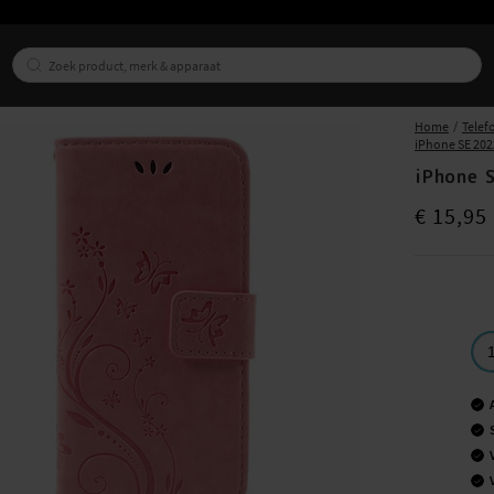
Home
Telef
iPhone SE 202
iPhone 
Prijs
:
€ 15,9
€ 15,95