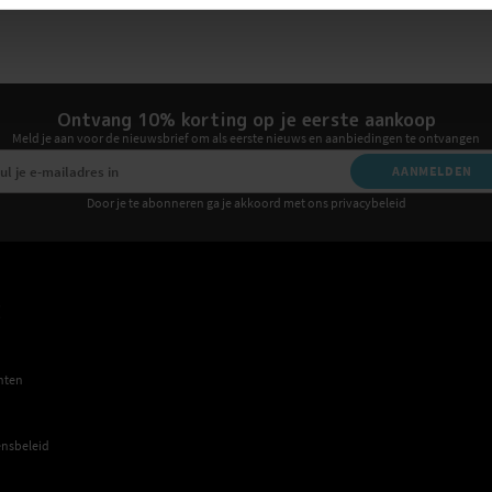
Ontvang 10% korting op je eerste aankoop
Meld je aan voor de nieuwsbrief om als eerste nieuws en aanbiedingen te ontvangen
AANMELDEN
Door je te abonneren ga je akkoord met ons privacybeleid
E
hten
nsbeleid