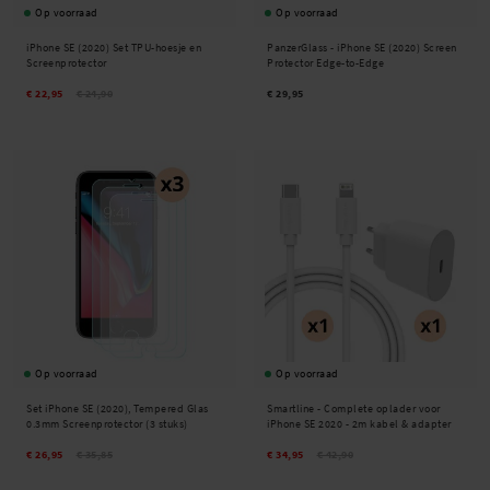
Op voorraad
Op voorraad
iPhone SE (2020) Set TPU-hoesje en
PanzerGlass -
iPhone SE (2020) Screen
Screenprotector
Protector Edge-to-Edge
€ 22,95
€ 24,90
€ 29,95
Op voorraad
Op voorraad
Set iPhone SE (2020), Tempered Glas
Smartline -
Complete oplader voor
0.3mm Screenprotector (3 stuks)
iPhone SE 2020 - 2m kabel & adapter
€ 26,95
€ 35,85
€ 34,95
€ 42,90