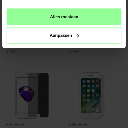
Alles toestaan
Op voorraad
Op voorraad
Aanpassen
iPhone SE 2020 Screenprotector
SAFE. by PanzerGlass -
iPhone SE
(2020) Screen Protector Edge-To-Edge
€ 7,95
€ 17,95
Op voorraad
Op voorraad