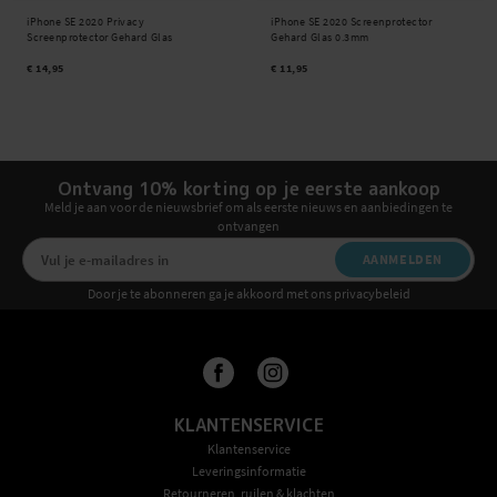
iPhone SE 2020 Privacy
iPhone SE 2020 Screenprotector
Screenprotector Gehard Glas
Gehard Glas 0.3mm
€ 14,95
€ 11,95
Ontvang 10% korting op je eerste aankoop
Meld je aan voor de nieuwsbrief om als eerste nieuws en aanbiedingen te
ontvangen
AANMELDEN
Door je te abonneren ga je akkoord met ons privacybeleid
KLANTENSERVICE
Klantenservice
Leveringsinformatie
Retourneren, ruilen & klachten