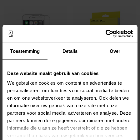
Toestemming
Details
Over
Op voorraad
Beschikbaar 2026-08-11
Deze website maakt gebruik van cookies
Qubits -
Screenprotector iPhone SE
Copter -
Screenprotector iPhone SE
We gebruiken cookies om content en advertenties te
(2020)
2020
personaliseren, om functies voor social media te bieden
€ 5,95
€ 17,95
en om ons websiteverkeer te analyseren. Ook delen we
informatie over uw gebruik van onze site met onze
partners voor social media, adverteren en analyse. Deze
partners kunnen deze gegevens combineren met andere
informatie die u aan ze heeft verstrekt of die ze hebben
verzameld op basis van uw gebruik van hun services.