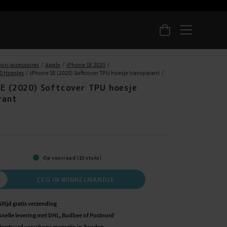
oon-accessoires
Apple
iPhone SE 2020
0 Hoesjes
iPhone SE (2020) Softcover TPU hoesje transparant
SE (2020) Softcover TPU hoesje
rant
Op voorraad (10 stuks)
LEG IN WINKELMANDJE
Altijd gratis verzending
Snelle levering met DHL, Budbee of Postnord
Verstuurd vanuit ons magazijn in Zweden