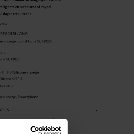
Veilig betalen met Klarna of Paypal
30 dagen retourrecht
50964
-
BESCHRIJVING
nen hoesje voor iPhone SE (2020).
or:
one SE (2020)
rt: TPU/Siliconen hoesje
 Siliconen/TPU
nsparant
nen hoesje, Smartphone
-
ATIES
Transparant
TPU/Siliconen