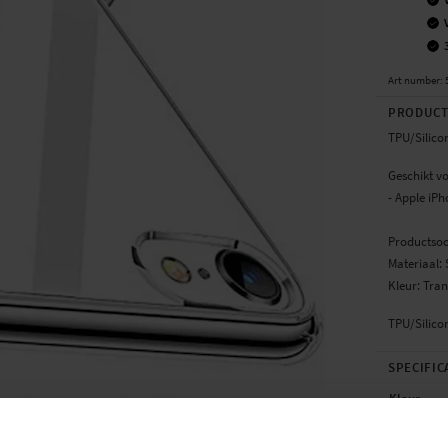
Art number
:
PRODUCT
TPU/Silico
Geschikt vo
- Apple iPh
Productsoo
Materiaal:
Kleur: Tra
TPU/Silico
SPECIFIC
Kleur
Materiaal