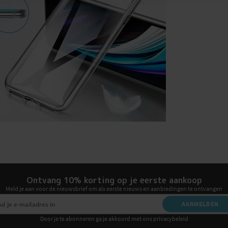
Ontvang 10% korting op je eerste aankoop
Meld je aan voor de nieuwsbrief om als eerste nieuws en aanbiedingen te ontvangen
AANMELDEN
Door je te abonneren ga je akkoord met ons privacybeleid