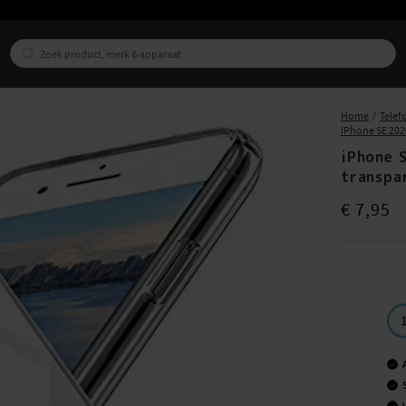
Home
Telef
iPhone SE 202
iPhone 
transpa
Prijs
:
€ 7,95
€ 7,95