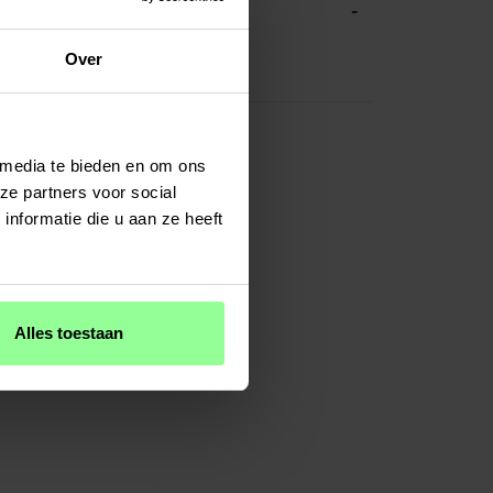
-
ATIES
Blauw
Over
Kunstleer
 media te bieden en om ons
ze partners voor social
nformatie die u aan ze heeft
Alles toestaan