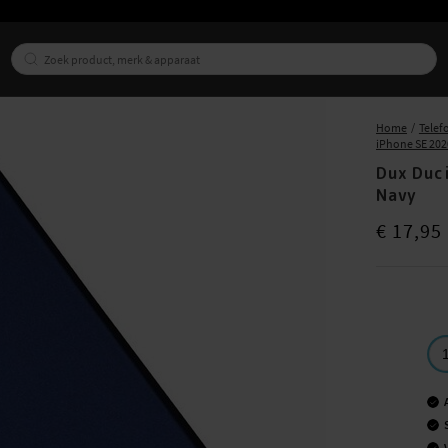
Home
Telef
iPhone SE 202
Dux Duci
Navy
Prijs
:
€ 17,9
€ 17,95