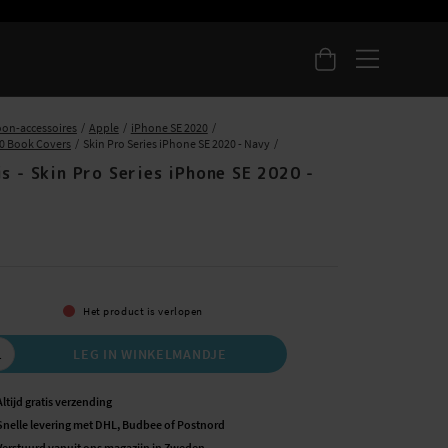
oon-accessoires
Apple
iPhone SE 2020
0 Book Covers
Skin Pro Series iPhone SE 2020 - Navy
s - Skin Pro Series iPhone SE 2020 -
5
Het product is verlopen
LEG IN WINKELMANDJE
Altijd gratis verzending
Snelle levering met DHL, Budbee of Postnord
Verstuurd vanuit ons magazijn in Zweden