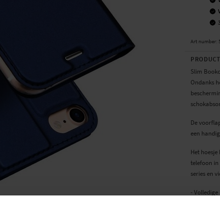
Art number
:
PRODUCT
Slim Bookc
Ondanks het
bescherming
schokabsor
De voorfla
een handig 
Het hoesje
telefoon in
series en vi
- Volledig
- Mogelijkh