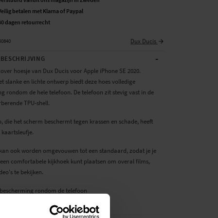
Veilig betalen met Klarna of Paypal
30 dagen retourrecht
Dux Ducis
50840
-
BESCHRIJVING
over hoesje van Dux Ducis voor Apple iPhone SE 2020.
 slanke en lichte ontwerp biedt deze hoes volledige
 rondom de hele telefoon. De telefoon zit stevig vast in de
berende TPU-shell.
p, die het scherm beschermt tegen krassen en schade, heeft
kaartsleufje.
 kan ook worden omgevouwen tot een standaard, zodat je je
 een comfortabele kijkhoek kunt plaatsen om overal films,
deo's te bekijken.
e bescherming rondom de telefoon
eid om te bellen met gesloten...
Meer