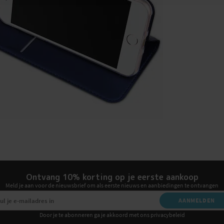
Ontvang 10% korting op je eerste aankoop
Meld je aan voor de nieuwsbrief om als eerste nieuws en aanbiedingen te ontvangen
AANMELDEN
Door je te abonneren ga je akkoord met ons privacybeleid