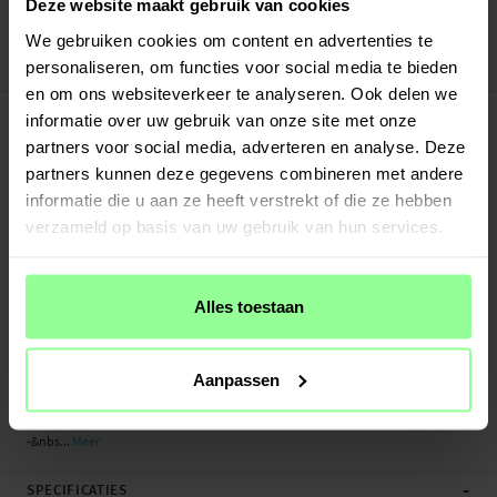
Veilig betalen met Klarna of Paypal
Deze website maakt gebruik van cookies
30 dagen retourrecht
We gebruiken cookies om content en advertenties te
personaliseren, om functies voor social media te bieden
Art number
:
50852
en om ons websiteverkeer te analyseren. Ook delen we
-
PRODUCTBESCHRIJVING
informatie over uw gebruik van onze site met onze
Bescherm je Apple iPhone SE 2020 met een hoesje van echt leer. Ondanks het
partners voor social media, adverteren en analyse. Deze
dunne en slimme design heeft het hoesje drie vakjes voor pasjes en één vakje
partners kunnen deze gegevens combineren met andere
voor briefgeld aan de binnenkant van de voorflap. Je telefoon zit veilig in de
informatie die u aan ze heeft verstrekt of die ze hebben
flexibele houder binnenin het hoesje.
verzameld op basis van uw gebruik van hun services.
- Beschermt zowel voor- als achterzijde van je telefoon
- Plek voor pasjes en briefgeld in de flap
- Viewingfunctie om je telefoon horizontaal neer te zetten en films en series te
Alles toestaan
kijken
- Bellen met het hoesje gesloten
- Gemaakt van echt leer, wordt mooier met de tijd
Aanpassen
Geschikt voor:
-&nbs...
Meer
-
SPECIFICATIES