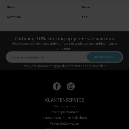
Kleur
Bruin
Materiaal
Leer
Ontvang 10% korting op je eerste aankoop
Meld je aan voor de nieuwsbrief om als eerste nieuws en aanbiedingen te
ontvangen
AANMELDEN
Door je te abonneren ga je akkoord met ons privacybeleid
KLANTENSERVICE
Klantenservice
Leveringsinformatie
Retourneren, ruilen & klachten
Veelgestelde vragen