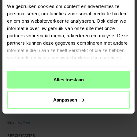
Snelle levering met DHL, Budbee of Postnord
We gebruiken cookies om content en advertenties te
Verstuurd vanuit ons magazijn in Zweden
personaliseren, om functies voor social media te bieden
Veilig betalen met Klarna of Paypal
en om ons websiteverkeer te analyseren. Ook delen we
30 dagen retourrecht
informatie over uw gebruik van onze site met onze
Art number
:
51249
partners voor social media, adverteren en analyse. Deze
partners kunnen deze gegevens combineren met andere
-
PRODUCTBESCHRIJVING
informatie die u aan ze heeft verstrekt of die ze hebben
Laad uw iPhone SE (2020) optimaal op in de auto met dit ultieme duo van
verzameld op basis van uw gebruik van hun services.
Smartline. De oplader met Power Delivery-technologie ondersteunt opladen
tot 20W, waardoor uw apparaat zo snel mogelijk wordt opgeladen. In
combinatie met de 1 meter lange kabel krijgt u een perfecte oplader waarmee u
uw apparaat in de auto kunt opladen zonder concessies te doen aan de
Alles toestaan
oplaadsnelheid.
De laadkabel is van hoge kwaliteit en is MFi-gecertificeerd door Apple. Het is
Aanpassen
een stevige kabel met stabiele aansluitingen voor een lange levensduur. De
kabel kan een laadstroom tot 3,0 A aan.
Geschik...
Meer
-
SPECIFICATIES