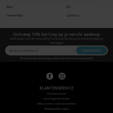
Kleur
Wit
Contact type
Lightning
Ontvang 10% korting op je eerste aankoop
Meld je aan voor de nieuwsbrief om als eerste nieuws en aanbiedingen te
ontvangen
AANMELDEN
Door je te abonneren ga je akkoord met ons privacybeleid
KLANTENSERVICE
Klantenservice
Leveringsinformatie
Retourneren, ruilen & klachten
Veelgestelde vragen