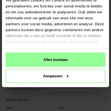
Verstuurd vanuit ons magazijn in Zweden
personaliseren, om functies voor social media te bieden
Veilig betalen met Klarna of Paypal
en om ons websiteverkeer te analyseren. Ook delen we
30 dagen retourrecht
informatie over uw gebruik van onze site met onze
Art number
:
27000
partners voor social media, adverteren en analyse. Deze
-
partners kunnen deze gegevens combineren met andere
PRODUCTBESCHRIJVING
informatie die u aan ze heeft verstrekt of die ze hebben
Bookcover hoesje met een vlinderdessin in het leer gestanst voor Apple iPhone
verzameld op basis van uw gebruik van hun services.
7 Plus, iPhone 8 Plus. Het hoesje is zowel mooi als functioneel en beschermt je
hele telefoon tegen krassen, beschadigingen en viezigheid.
Aan de binnenkant van de voorflap kun je meerdere betaalpasjes,
Alles toestaan
lidmaatschapkaartjes of visitekaartjes kwijt en er is ook een groter vakjes voor
briefgeld of bonnetjes. De flap beschermt het scherm tegen krassen en wordt
gesloten met een magneetsluiting.
Aanpassen
- Het hoesje beschermt zowel voor- als achterzijde van de telefoon
- Je telefoon zit veillig vast...
Meer
-
SPECIFICATIES
Kleur
Roze