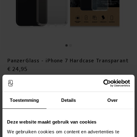
PanzerGlass - iPhone 7 Hardcase Transparant
Prijs
:
€ 24,95
€ 24,95
Op voorraad (2 stuks)
Toestemming
Details
Over
LEG IN WINKELMANDJE
Altijd gratis verzending
Deze website maakt gebruik van cookies
Snelle levering met DHL, Budbee of Postnord
Verstuurd vanuit ons magazijn in Zweden
We gebruiken cookies om content en advertenties te