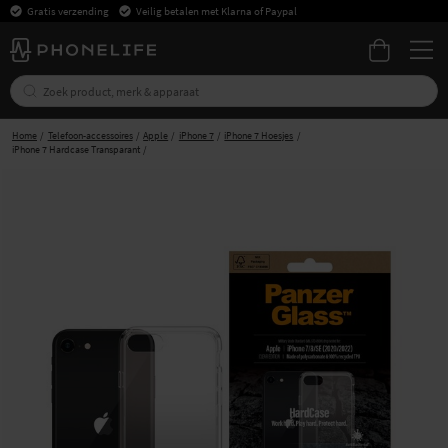
Gratis verzending
Veilig betalen met Klarna of Paypal
Home
Telefoon-accessoires
Apple
iPhone 7
iPhone 7 Hoesjes
iPhone 7 Hardcase Transparant