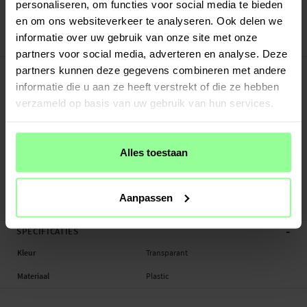
Veilig betalen met Klarna of Paypal
personaliseren, om functies voor social media te bieden
30 dagen retourrecht
en om ons websiteverkeer te analyseren. Ook delen we
informatie over uw gebruik van onze site met onze
PanzerGlass
Art number
:
52439
partners voor social media, adverteren en analyse. Deze
-
PRODUCTBESCHRIJVING
partners kunnen deze gegevens combineren met andere
Hoesje voor iPhone 7.
informatie die u aan ze heeft verstrekt of die ze hebben
verzameld op basis van uw gebruik van hun services.
Geschikt voor:
- Apple iPhone 7
Alles toestaan
Productsoort: Hoesje
Merk: PanzerGlass
Materiaal: Plastic
Aanpassen
Kleur: Transparant
-
SPECIFICATIES
Kleur
Transparant
Materiaal
Plastic