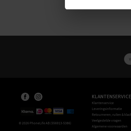
KLANTENSERVIC
Klantenservice
Leveringsinformatie
Retourneren, ruilen & klac
Veelgestelde vragen
©
2026
PhoneLife AB (556913-5386)
Algemene voorwaarden