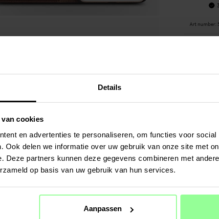
Art number
:
PRODUCT
Bookcover 
Geschikt vo
- Apple iPh
Details
Productsoo
Merk: Qial
 van cookies
Geschikt vo
ent en advertenties te personaliseren, om functies voor social
Geschikt vo
. Ook delen we informatie over uw gebruik van onze site met on
Materiaal: 
e. Deze partners kunnen deze gegevens combineren met andere i
Kleur: Brui
erzameld op basis van uw gebruik van hun services.
Bookcover
SPECIFIC
Aanpassen
Kleur