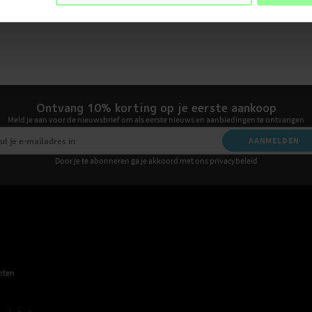
Materiaal
Ontvang 10% korting op je eerste aankoop
Meld je aan voor de nieuwsbrief om als eerste nieuws en aanbiedingen te ontvangen
AANMELDEN
Door je te abonneren ga je akkoord met ons privacybeleid
E
hten