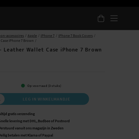
oon-accessoires
Apple
iPhone 7
iPhone 7 Book Covers
t Case iPhone 7 Brown
 - Leather Wallet Case iPhone 7 Brown
5
Op voorraad (3 stuks)
LEG IN WINKELMANDJE
Altijd gratis verzending
Snelle levering met DHL, Budbee of Postnord
Verstuurd vanuit ons magazijn in Zweden
Veilig betalen met Klarna of Paypal