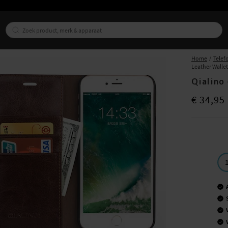
Home
Telef
Leather Walle
Qialino
Prijs
:
€ 34,9
€ 34,95