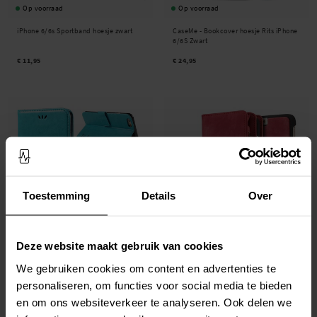
Op voorraad
Op voorraad
iPhone 6/6s Sportband hoesje zwart
CaseMe -
Bookcover hoesje Rits iPhone
6/6S Zwart
€ 11,95
€ 24,95
Toestemming
Details
Over
Op voorraad
Op voorraad
Deze website maakt gebruik van cookies
iPhone 6/6S Leren vlinderhoesje Blauw
CaseMe -
Multi-slot Hoesje iPhone 6/6S
We gebruiken cookies om content en advertenties te
Rood
personaliseren, om functies voor social media te bieden
€ 15,95
€ 29,95
en om ons websiteverkeer te analyseren. Ook delen we