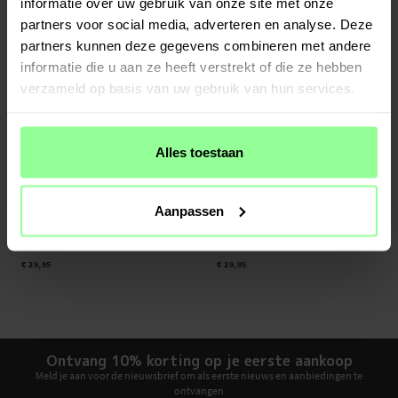
informatie over uw gebruik van onze site met onze
partners voor social media, adverteren en analyse. Deze
partners kunnen deze gegevens combineren met andere
informatie die u aan ze heeft verstrekt of die ze hebben
verzameld op basis van uw gebruik van hun services.
Alles toestaan
Op voorraad
Op voorraad
Aanpassen
CaseMe -
Multi-slot Hoesje iPhone 6/6S
CaseMe -
Multi-slot Hoesje iPhone 6/6S
Bruin
Grijs
€ 29,95
€ 29,95
Ontvang 10% korting op je eerste aankoop
Meld je aan voor de nieuwsbrief om als eerste nieuws en aanbiedingen te
ontvangen