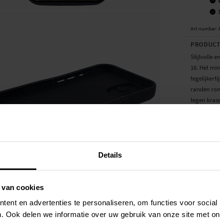
Art number
:
PRODUCT
Stijlvolle
16. Het min
tegelijkert
randen ron
tegen kras
- Duurzame 
- Slank en
- Verhoog
Details
Geschikt v
- Apple iPh
 van cookies
Materiaal:
ent en advertenties te personaliseren, om functies voor social
SPECIFIC
. Ook delen we informatie over uw gebruik van onze site met on