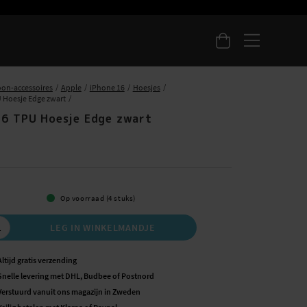
oon-accessoires
Apple
iPhone 16
Hoesjes
 Hoesje Edge zwart
16 TPU Hoesje Edge zwart
5
Op voorraad (4 stuks)
LEG IN WINKELMANDJE
Altijd gratis verzending
Snelle levering met DHL, Budbee of Postnord
Verstuurd vanuit ons magazijn in Zweden