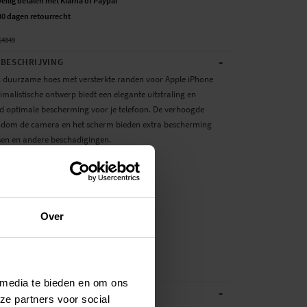
Veilig betalen met Klarna of Paypal
30 dagen retourrecht
64849
-
BESCHRIJVING
 en duurzame hoes met versterkte randen voor Apple iPhone
imalistische ontwerp biedt een elegante uitstraling en
ijd optimale bescherming voor je telefoon. De verhoogde
dom de camera en het scherm bieden extra bescherming
sen en andere beschadigingen.
en stijlvolle hoes
 minimalistisch ontwerp
de randen rondom camera en scherm
Over
oor:
one 16 A3287 / A3081 / A3286 / A3288
 TPU
 media te bieden en om ons
-
ATIES
ze partners voor social