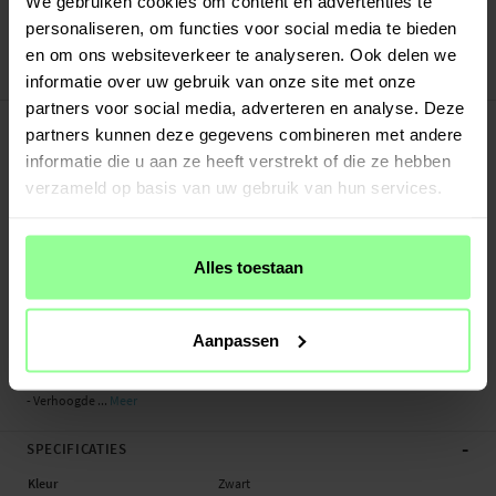
We gebruiken cookies om content en advertenties te
Veilig betalen met Klarna of Paypal
personaliseren, om functies voor social media te bieden
30 dagen retourrecht
en om ons websiteverkeer te analyseren. Ook delen we
Mobique
Art number
:
63140
informatie over uw gebruik van onze site met onze
partners voor social media, adverteren en analyse. Deze
-
PRODUCTBESCHRIJVING
partners kunnen deze gegevens combineren met andere
Schokabsorberende hoes die uitstekende bescherming biedt rondom jouw
informatie die u aan ze heeft verstrekt of die ze hebben
Apple iPhone 16. De hoes is gemaakt van zacht en flexibel TPU, perfect gevormd
verzameld op basis van uw gebruik van hun services.
voor je telefoon, en biedt betrouwbare bescherming zonder de telefoon lomp
te maken. Het gripvriendelijke oppervlak zorgt ervoor dat je telefoon stevig in
de hand ligt, waardoor het risico op valbeschadigingen vermindert.
Alles toestaan
De hoes heeft een magnetische ring aan de binnenkant en is compatibel met
MagSafe-accessoires zoals opladers en kaarthouders.
Aanpassen
- Dunne en gripvriendelijke hoes
- Toegang tot alle knoppen en poorten
- Verhoogde ...
Meer
-
SPECIFICATIES
Kleur
Zwart