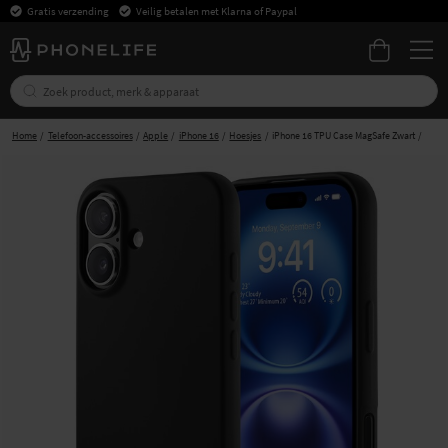
Gratis verzending
Veilig betalen met Klarna of Paypal
Home
Telefoon-accessoires
Apple
iPhone 16
Hoesjes
iPhone 16 TPU Case MagSafe Zwart