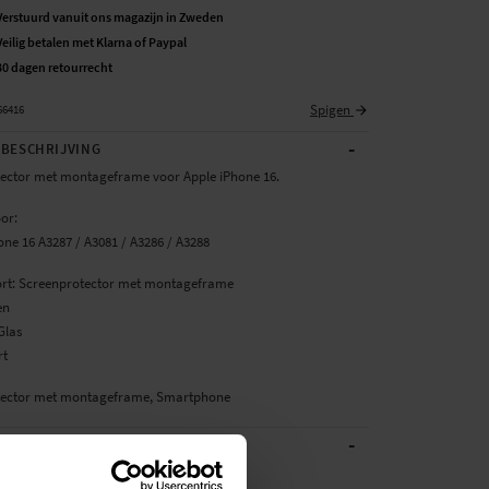
Verstuurd vanuit ons magazijn in Zweden
Veilig betalen met Klarna of Paypal
30 dagen retourrecht
Spigen
66416
-
BESCHRIJVING
ector met montageframe voor Apple iPhone 16.
or:
one 16 A3287 / A3081 / A3286 / A3288
rt: Screenprotector met montageframe
en
Glas
rt
tector met montageframe, Smartphone
-
ATIES
Zwart