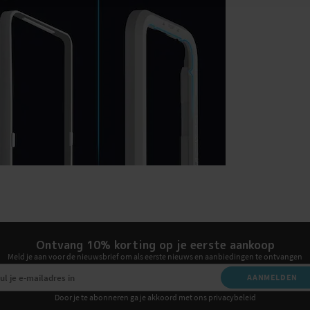
Ontvang 10% korting op je eerste aankoop
Meld je aan voor de nieuwsbrief om als eerste nieuws en aanbiedingen te ontvangen
AANMELDEN
Door je te abonneren ga je akkoord met ons privacybeleid