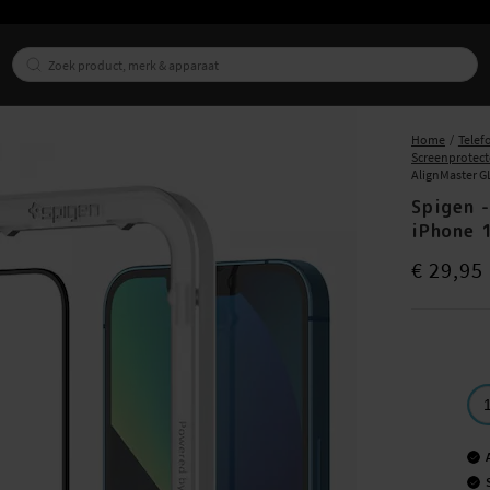
Home
Telef
Screenprotect
AlignMaster GL
Spigen 
iPhone 
Prijs
:
€ 29,9
€ 29,95