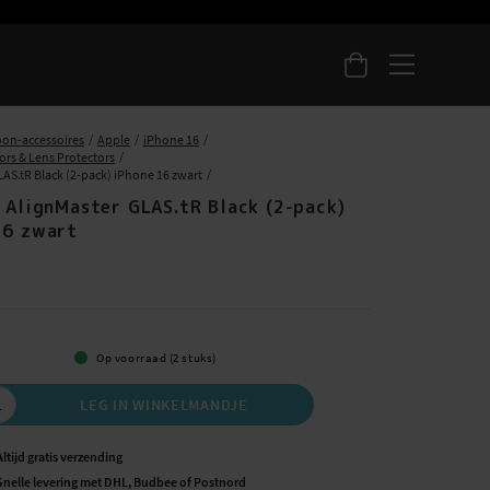
oon-accessoires
Apple
iPhone 16
ors & Lens Protectors
AS.tR Black (2-pack) iPhone 16 zwart
- AlignMaster GLAS.tR Black (2-pack)
16 zwart
5
Op voorraad (2 stuks)
LEG IN WINKELMANDJE
Altijd gratis verzending
Snelle levering met DHL, Budbee of Postnord