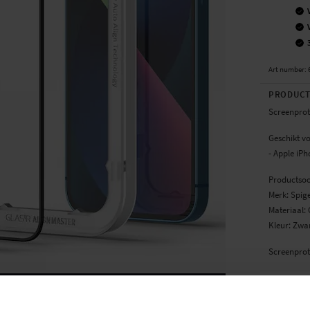
Art number
:
PRODUCT
Screenprot
Geschikt vo
- Apple iPh
Productsoo
Merk: Spig
Materiaal: 
Kleur: Zwa
Screenpro
SPECIFIC
Kleur