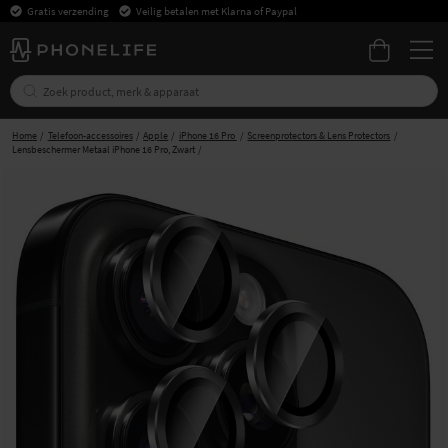
Gratis verzending
Veilig betalen met Klarna of Paypal
Home
Telefoon-accessoires
Apple
iPhone 16 Pro
Screenprotectors & Lens Protectors
Lensbeschermer Metaal iPhone 16 Pro, Zwart