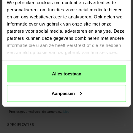
Verstuurd vanuit ons magazijn in Zweden
We gebruiken cookies om content en advertenties te
Veilig betalen met Klarna of Paypal
personaliseren, om functies voor social media te bieden
30 dagen retourrecht
en om ons websiteverkeer te analyseren. Ook delen we
informatie over uw gebruik van onze site met onze
Ringke
Art number
:
60870
partners voor social media, adverteren en analyse. Deze
-
PRODUCTBESCHRIJVING
partners kunnen deze gegevens combineren met andere
Beschermende cameralensbeschermer voor de cameramodule van je Apple
informatie die u aan ze heeft verstrekt of die ze hebben
iPhone 16 Pro van Ringke. Deze beschermer voorkomt effectief krassen en
verzameld op basis van uw gebruik van hun services.
beschadigingen, zodat je langdurig scherpe foto's kunt blijven maken.
De lensbeschermer is gemaakt van gehard glas en biedt uitstekende
Alles toestaan
bescherming voor zowel de camera als de lenzen. Hij is perfect op maat
gemaakt voor jouw telefoon en zorgt ervoor dat de lenzen niet meer uitsteken
maar mooi vlak liggen.
Aanpassen
- 2-pack - één om te gebruiken, één als reserve
- Camerabescherming van gehard glas tegen krassen
- Precies gevormd voor de camera e...
Meer
-
SPECIFICATIES