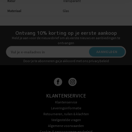
Kleur
Transparant
Materiaal
Glas
Ontvang 10% korting op je eerste aankoop
Meld je aan voor de nieuwsbrief om als eerste nieuws en aanbiedingen te
ontvangen
AANMELDEN
Door je te abonneren ga je akkoord met ons privacybeleid
KLANTENSERVICE
Klantenservice
Leveringsinformatie
Retourneren, ruilen & klachten
Veelgestelde vragen
Algemene voorwaarden
Cookie- & persoonsgegevensbeleid