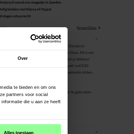
Verstuurd vanuit ons magazijn in Zweden
Veilig betalen met Klarna of Paypal
30 dagen retourrecht
PanzerGlass
52462
-
BESCHRIJVING
esje voor iPhone 15 met 4x Military Grade Standard-
 (weerstaat vallen van 4,8 meter) van PanzerGlass. Dit is een
Over
ckcoverhoesje van de hoogste kwaliteit, dat je telefoon
tegen stoten en krassen. Dit hoesje is gemaakt met D3O
erming en beschermt je telefoon tegen onbedoelde stoten,
andere dagelijkse ongeluksmomenten.
 media te bieden en om ons
is volledig compatibel met Apple MagSafe en te gebruiken
ze partners voor social
MagSafe laders als -accessoires.
nformatie die u aan ze heeft
el met MagSafe-accessoires en opladen
r
-
ATIES
Alles toestaan