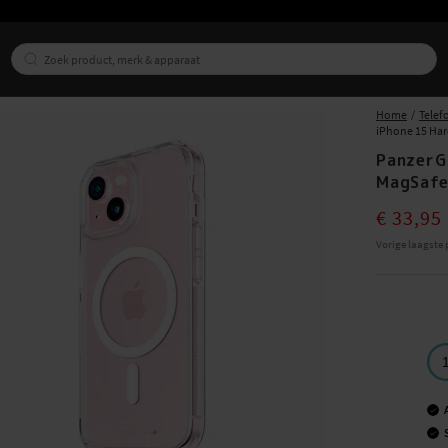
Home
Telef
iPhone 15 Har
PanzerG
MagSafe
Current pri
€ 33,95
Vorige laagste p