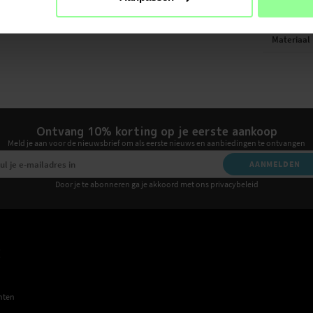
Kleur
Materiaal
Ontvang 10% korting op je eerste aankoop
Meld je aan voor de nieuwsbrief om als eerste nieuws en aanbiedingen te ontvangen
AANMELDEN
Door je te abonneren ga je akkoord met ons privacybeleid
E
hten