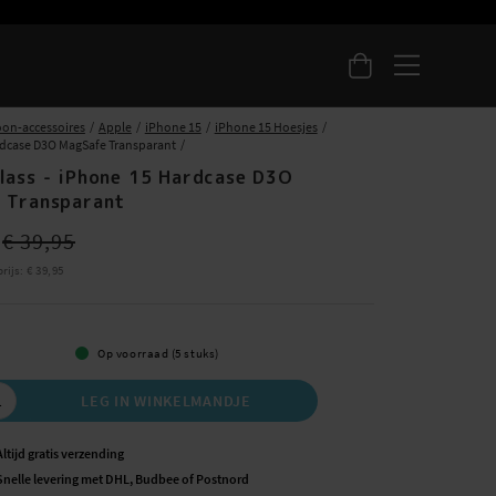
oon-accessoires
Apple
iPhone 15
iPhone 15 Hoesjes
dcase D3O MagSafe Transparant
lass - iPhone 15 Hardcase D3O
 Transparant
ce
:
€ 33,95
Previous price
:
€ 39,95
€ 39,95
rijs
:
Prijs
€ 39,95
:
€ 39,95
Op voorraad (5 stuks)
LEG IN WINKELMANDJE
Altijd gratis verzending
Snelle levering met DHL, Budbee of Postnord