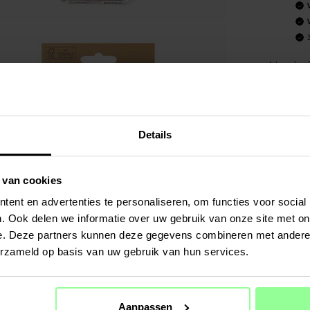
Art number
:
PRODUCT
MagSafe ho
certificaat
Details
premium ba
beschermt 
stootbesch
 van cookies
vallen en 
ent en advertenties te personaliseren, om functies voor social
Dit hoesje 
. Ook delen we informatie over uw gebruik van onze site met on
met zowel 
e. Deze partners kunnen deze gegevens combineren met andere i
erzameld op basis van uw gebruik van hun services.
- Compatib
- Get...
Mee
SPECIFIC
Aanpassen