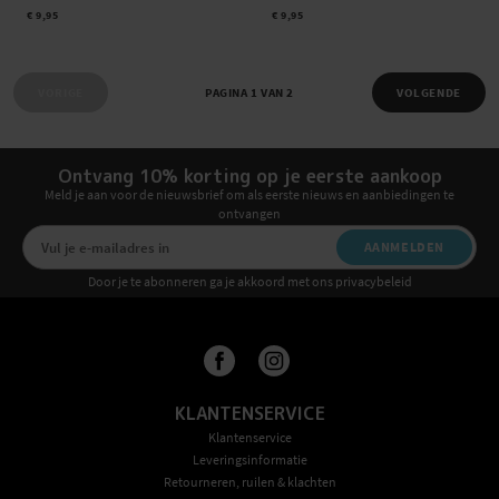
€ 9,95
€ 9,95
VORIGE
PAGINA 1 VAN 2
VOLGENDE
Ontvang 10% korting op je eerste aankoop
Meld je aan voor de nieuwsbrief om als eerste nieuws en aanbiedingen te
ontvangen
AANMELDEN
Door je te abonneren ga je akkoord met ons privacybeleid
KLANTENSERVICE
Klantenservice
Leveringsinformatie
Retourneren, ruilen & klachten