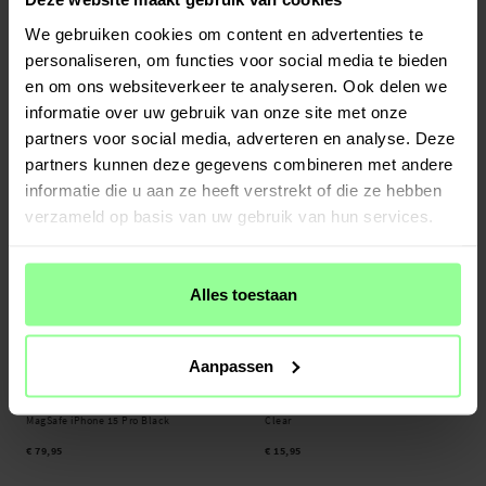
Op voorraad
Op voorraad
We gebruiken cookies om content en advertenties te
iPhone 15 Pro Kickstand Hoesje met
Nomad -
Modern Horween Leather Folio
personaliseren, om functies voor social media te bieden
Camera Protector Zwart
MagSafe iPhone 15 Pro Rustic Brown
en om ons websiteverkeer te analyseren. Ook delen we
€ 17,95
€ 79,95
informatie over uw gebruik van onze site met onze
partners voor social media, adverteren en analyse. Deze
partners kunnen deze gegevens combineren met andere
informatie die u aan ze heeft verstrekt of die ze hebben
verzameld op basis van uw gebruik van hun services.
Alles toestaan
Aanpassen
Op voorraad
Op voorraad
Nomad -
Modern Horween Leather Folio
ESR -
Project Zero Case iPhone 15 Pro
MagSafe iPhone 15 Pro Black
Clear
€ 79,95
€ 15,95