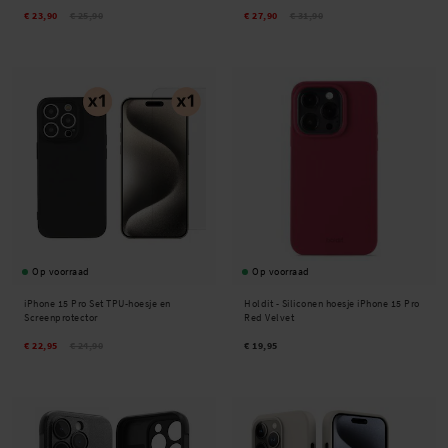
€ 23,90
€ 25,90
€ 27,90
€ 31,90
Op voorraad
Op voorraad
iPhone 15 Pro Set TPU-hoesje en
Holdit -
Siliconen hoesje iPhone 15 Pro
Screenprotector
Red Velvet
€ 22,95
€ 24,90
€ 19,95