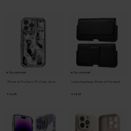
Op voorraad
Op voorraad
iPhone 15 Pro Wavy TPU Case, zilver
Leren Heuptasje iPhone 15 Pro zwart
€ 12,95
€ 19,95