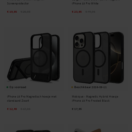
persoonlijkheid en behoeften.
Screenprotector
iPhone 15 Pro White
€ 19,95
€ 26,95
€ 23,95
€ 44,95
Op voorraad
Beschikbaar 2026-09-11
iPhone 15 Pro Magnetisch hoesje met
Mobique -
Magnetic Hybrid Hoesje
standaard Zwart
iPhone 15 Pro Frosted Black
€ 12,49
€ 17,95
€ 17,95