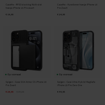
CaseMe -
RFID blocking Multi-slot
CaseMe -
Kunstleren hoesje iPhone 15
hoesje iPhone 15 Pro zwart
Pro Zwart
€ 19,95
€ 24,95
Op voorraad
Op voorraad
Spigen -
Case Slim Armor CS iPhone 15
Spigen -
Case Ultra Hybrid MagSafe
Pro Zwart
iPhone 15 Pro Zero One
€ 29,95
€ 34,95
€ 44,95