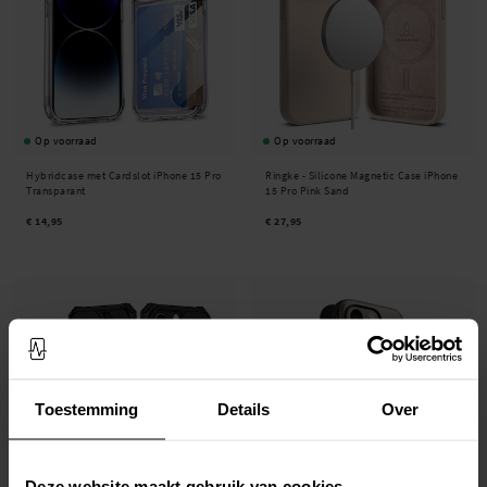
Op voorraad
Op voorraad
Hybridcase met Cardslot iPhone 15 Pro
Ringke -
Silicone Magnetic Case iPhone
Transparant
15 Pro Pink Sand
€ 14,95
€ 27,95
Toestemming
Details
Over
Deze website maakt gebruik van cookies