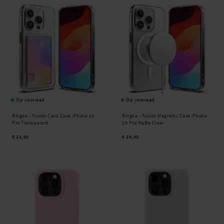
Op voorraad
Op voorraad
Ringke -
Fusion Card Case iPhone 15
Ringke -
Fusion Magnetic Case iPhone
Pro Transparant
15 Pro Matte Clear
€ 21,95
€ 29,95