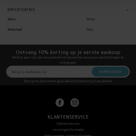
-
SPECIFICATIES
Kleur
Zilver
Materiaal
Glas
Ontvang 10% korting op je eerste aankoop
Meld je aan voor de nieuwsbrief om als eerste nieuws en aanbiedingen te
ontvangen
AANMELDEN
Door je te abonneren ga je akkoord met ons privacybeleid
KLANTENSERVICE
Klantenservice
Leveringsinformatie
Retourneren, ruilen & klachten