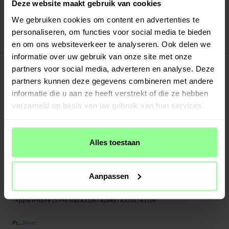
Verstuurd vanuit ons magazijn in Zweden
Deze website maakt gebruik van cookies
Veilig betalen met Klarna of Paypal
We gebruiken cookies om content en advertenties te
30 dagen retourrecht
personaliseren, om functies voor social media te bieden
PanzerGlass
Art number
:
50317
en om ons websiteverkeer te analyseren. Ook delen we
informatie over uw gebruik van onze site met onze
-
PRODUCTBESCHRIJVING
partners voor social media, adverteren en analyse. Deze
Lensbescherming van aluminium en gehard glas voor [KOMPATIBILITEIT]
partners kunnen deze gegevens combineren met andere
[MODEL] van PanzerGlass. Beschermt de cameralenzen effectief tegen krassen
informatie die u aan ze heeft verstrekt of die ze hebben
en beschadigingen, zodat je langer scherpe foto's kunt maken. De bescherming
verzameld op basis van uw gebruik van hun services.
heeft geen invloed op de kwaliteit van de foto's die je maakt en stoort de flitser
ook niet.
De beschermers worden op de cameralenzen geplaatst en zijn nauwelijks
Alles toestaan
zichtbaar wanneer ze de telefoon beschermen.
Inhoud van de verpakking: lensbeschermers, reinigingsset
Aanpassen
Geschikt voor:
- Apple iPhone 15 Pro Max A3106 / A2849 / A3105 / A3108
Pr...
Meer