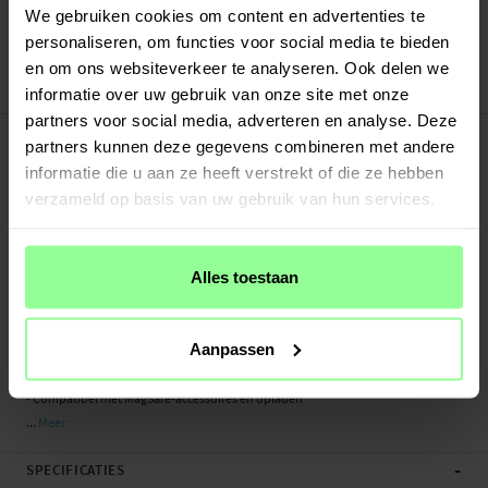
Verstuurd vanuit ons magazijn in Zweden
We gebruiken cookies om content en advertenties te
Veilig betalen met Klarna of Paypal
personaliseren, om functies voor social media te bieden
30 dagen retourrecht
en om ons websiteverkeer te analyseren. Ook delen we
PanzerGlass
Art number
:
52463
informatie over uw gebruik van onze site met onze
partners voor social media, adverteren en analyse. Deze
-
PRODUCTBESCHRIJVING
partners kunnen deze gegevens combineren met andere
MagSafe hoesje voor iPhone 15 Plus met 4x Military Grade Standard-certificaat
informatie die u aan ze heeft verstrekt of die ze hebben
(weerstaat vallen van 4,8 meter) van PanzerGlass. Dit is een premium
verzameld op basis van uw gebruik van hun services.
backcoverhoesje van de hoogste kwaliteit, dat je telefoon beschermt tegen
stoten en krassen. Dit hoesje is gemaakt met D3O stootbescherming en
beschermt je telefoon tegen onbedoelde stoten, vallen en andere dagelijkse
Alles toestaan
ongeluksmomenten.
Dit hoesje is volledig compatibel met Apple MagSafe en te gebruiken met zowel
Aanpassen
MagSafe laders als -accessoires.
- Compatibel met MagSafe-accessoires en opladen
...
Meer
-
SPECIFICATIES