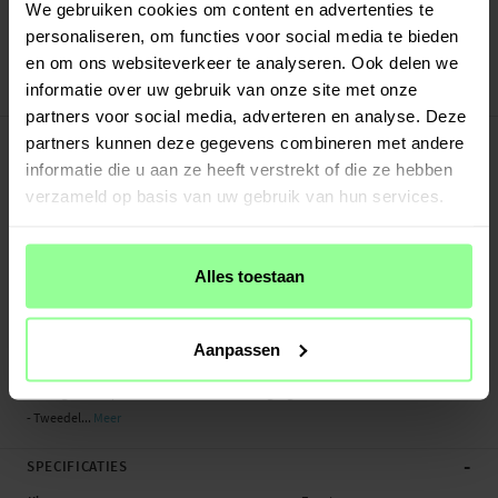
Verstuurd vanuit ons magazijn in Zweden
We gebruiken cookies om content en advertenties te
Veilig betalen met Klarna of Paypal
personaliseren, om functies voor social media te bieden
30 dagen retourrecht
en om ons websiteverkeer te analyseren. Ook delen we
informatie over uw gebruik van onze site met onze
Art number
:
37792
partners voor social media, adverteren en analyse. Deze
-
PRODUCTBESCHRIJVING
partners kunnen deze gegevens combineren met andere
Robuuste Apple iPhone 13 Pro-hoes met een hoge beschermingsgraad. De
informatie die u aan ze heeft verstrekt of die ze hebben
hoes heeft een meerlaagse constructie met een achterkant van hard plastic en
verzameld op basis van uw gebruik van hun services.
een frame van schokabsorberend TPU met een ingebouwde screenprotector.
Een combinatie van sterke materialen die je telefoon optimaal beschermt.
Alles toestaan
De hoes heeft ook verhoogde randen rond de camera om krassen, schade en
barsten te voorkomen. Ondersteunt draadloos opladen en hoeft niet
verwijderd te worden tijdens het opladen.
Aanpassen
- 360 graden bescherming rondom de telefoon
- Stevig ontwerp – uitstekende bescherming tegen schade
- Tweedel...
Meer
-
SPECIFICATIES