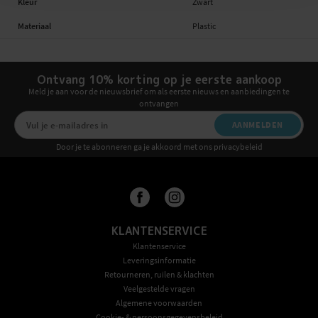
Kleur
Zwart
Materiaal
Plastic
Ontvang 10% korting op je eerste aankoop
Meld je aan voor de nieuwsbrief om als eerste nieuws en aanbiedingen te
ontvangen
AANMELDEN
Door je te abonneren ga je akkoord met ons privacybeleid
KLANTENSERVICE
Klantenservice
Leveringsinformatie
Retourneren, ruilen & klachten
Veelgestelde vragen
Algemene voorwaarden
Cookie- & persoonsgegevensbeleid