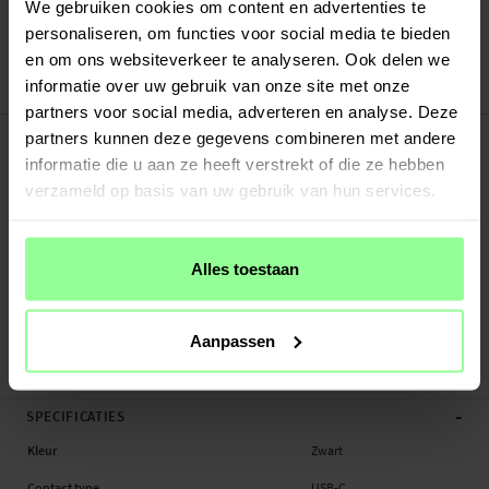
Verstuurd vanuit ons magazijn in Zweden
We gebruiken cookies om content en advertenties te
Veilig betalen met Klarna of Paypal
personaliseren, om functies voor social media te bieden
30 dagen retourrecht
en om ons websiteverkeer te analyseren. Ook delen we
informatie over uw gebruik van onze site met onze
Art number
:
64711
partners voor social media, adverteren en analyse. Deze
-
PRODUCTBESCHRIJVING
partners kunnen deze gegevens combineren met andere
Laad tot drie apparaten tegelijk op met deze slimme draadloze oplader. De
informatie die u aan ze heeft verstrekt of die ze hebben
oplaadstandaard heeft een stijlvol en minimalistisch ontwerp dat je bureau of
verzameld op basis van uw gebruik van hun services.
nachtkastje georganiseerd houdt. Nu kun je eenvoudig je telefoon, horloge en
oordopjes op één plek opladen, zonder je zorgen te maken over verwarde
kabels.
Alles toestaan
Met veilige en betrouwbare oplading van maximaal 15W voor je telefoon, 3W
voor je horloge en 2W voor je oordopjes, krijg je snelle oplading voor al je
Aanpassen
apparaten. Het smartphone-paneel is verstelbaar, zodat je het kunt instellen op
de perfecte kijkhoek voor je telefoon. Een USB-C-k...
Meer
-
SPECIFICATIES
Kleur
Zwart
Contact type
USB-C