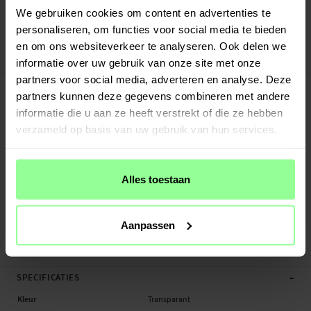
Verstuurd vanuit ons magazijn in Zweden
We gebruiken cookies om content en advertenties te
Veilig betalen met Klarna of Paypal
personaliseren, om functies voor social media te bieden
30 dagen retourrecht
en om ons websiteverkeer te analyseren. Ook delen we
Copter
Art number
:
28470
informatie over uw gebruik van onze site met onze
partners voor social media, adverteren en analyse. Deze
-
PRODUCTBESCHRIJVING
partners kunnen deze gegevens combineren met andere
Screenprotector van gehard glas voor Apple iPhone 12, iPhone 12 Pro van
informatie die u aan ze heeft verstrekt of die ze hebben
Copter. Deze schermbeschermer is bestand tegen vrijwel alles! Houd het scherm
verzameld op basis van uw gebruik van hun services.
van je telefoon vrij van krassen en barsten.
Copter® Exoglass is gemaakt van hoogwaardig glas, dat extra bescherming
biedt terwijl het de perfecte schermhelderheid en gevoeligheid behoudt.
Alles toestaan
Als het gaat om het beschermen van touchscreens, is er niets dat het gevoel en
de helderheid van glas overtreft. Copter Exoglass is gemaakt van speciaal
Aanpassen
chemisch gehard glas en heeft een technische hardheid die vergelijkbaar is met
staal. Het gla...
Meer
-
SPECIFICATIES
Kleur
Transparant