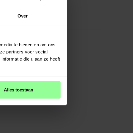
-
ATIES
Transparant
Over
TPU/Siliconen
 media te bieden en om ons
ze partners voor social
nformatie die u aan ze heeft
Alles toestaan