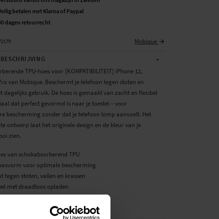
Veilig betalen met Klarna of Paypal
30 dagen retourrecht
Mobique
72179
-
BESCHRIJVING
berende TPU-hoes voor [KOMPATIBILITEIT] iPhone 12,
Pro van Mobique. Beschermt je telefoon tegen stoten en
et dagelijks gebruik. De hoes is gemaakt van zacht en flexibel
al dat perfect gevormd is naar je toestel – voor
e bescherming zonder dat je telefoon lomp aanvoelt. Het
e ontwerp laat het originele design en de kleur van je
oi zien.
oes van schokabsorberend TPU
 pasvorm voor optimale bescherming
 tegen stoten, vallen en krassen
el met draadloos opladen