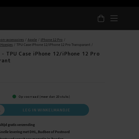
oon-accessoires
Apple
iPhone 12 Pro
 Hoesjes
TPU Case iPhone 12/iPhone 12 Pro Transparant
 - TPU Case iPhone 12/iPhone 12 Pro
rant
5
Op voorraad (meer dan 20 stuks)
LEG IN WINKELMANDJE
Altijd gratis verzending
Snelle levering met DHL, Budbee of Postnord
Verstuurd vanuit ons magazijn in Zweden