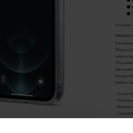
Art number
:
PRODUCT
Schokabsor
iPhone 12 
vallen in h
TPU-materia
betrouwbar
transparant
telefoon mo
– Dunne h
– Perfecte
– Beschermt
– Compatib
Ge...
Meer