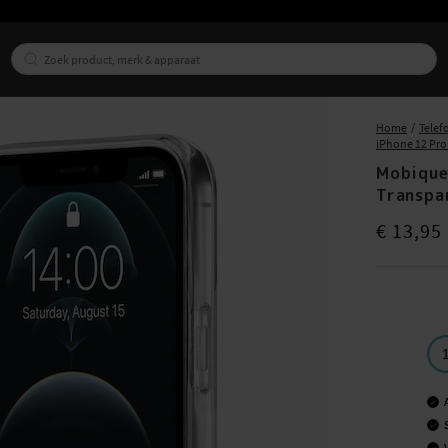
Home
Telef
iPhone 12 Pro
Mobique
Transpa
Prijs
:
€ 13,9
€ 13,95