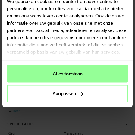
Snelle levering met DHL, Budbee of Postnord
We gebruiken cookies om content en advertenties te
Verstuurd vanuit ons magazijn in Zweden
personaliseren, om functies voor social media te bieden
Veilig betalen met Klarna of Paypal
en om ons websiteverkeer te analyseren. Ook delen we
30 dagen retourrecht
informatie over uw gebruik van onze site met onze
partners voor social media, adverteren en analyse. Deze
Mobique
Art number
:
62547
partners kunnen deze gegevens combineren met andere
-
PRODUCTBESCHRIJVING
informatie die u aan ze heeft verstrekt of die ze hebben
Hybride backcase met uitvouwbare magnetische ring voor Apple iPhone 12,
verzameld op basis van uw gebruik van hun services.
iPhone 12 Pro. Voor de beste bescherming van je telefoon is dit hybride hoesje
tweeledig en bestaat uit een kern van TPU-siliconen en een buitenkant van
plastic. De magnetische ring op de achterkant kan gebruikt worden met
Alles toestaan
MagSafe-compatibele accessoires zoals laders en pasjeshouders.
- Stootbestendige hybride hoesje met modern ontwerp
Aanpassen
- Beschermt de telefoon doeltreffend tegen beschadigingen en krassen
- Perfect passend - volledige functionaliteit met het hoesje om je telefoon
- ...
Meer
-
SPECIFICATIES
Kleur
Transparant