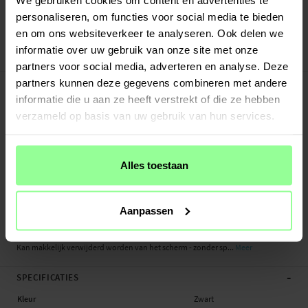
Verstuurd vanuit ons magazijn in Zweden
personaliseren, om functies voor social media te bieden
Veilig betalen met Klarna of Paypal
en om ons websiteverkeer te analyseren. Ook delen we
30 dagen retourrecht
informatie over uw gebruik van onze site met onze
Art number
:
29724
partners voor social media, adverteren en analyse. Deze
-
partners kunnen deze gegevens combineren met andere
PRODUCTBESCHRIJVING
informatie die u aan ze heeft verstrekt of die ze hebben
Screenprotector met privacy-coating in dun tempered glas voor Apple iPhone
verzameld op basis van uw gebruik van hun services.
12, iPhone 12 Pro. De coating zorgt ervoor dat het scherm van de zijkant gezien
helemaal zwart is, maar degene die de telefoon vastheeft en van voren naar het
scherm kijkt ziet alles precies zoals normaal.
Alles toestaan
De screenprotector beschermt het scherm tegen krassen en andere
beschadigingen zonder al te veel dikte toe te voegen. Schoonmaaksetje wordt
meegeleverd, zodat er geen stof of viezigheid onder de glazen screenprotector
Aanpassen
vast komt te zitten.
Kan makkelijk verwijderd worden van het scherm - zonder sp...
Meer
-
SPECIFICATIES
Kleur
Zwart