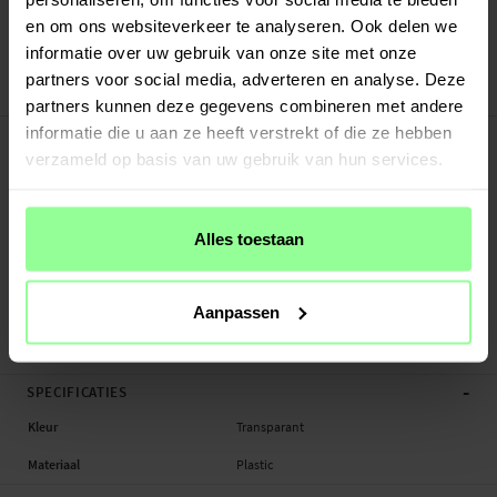
Verstuurd vanuit ons magazijn in Zweden
en om ons websiteverkeer te analyseren. Ook delen we
Veilig betalen met Klarna of Paypal
informatie over uw gebruik van onze site met onze
30 dagen retourrecht
partners voor social media, adverteren en analyse. Deze
tectTech
Art number
:
28588
partners kunnen deze gegevens combineren met andere
-
informatie die u aan ze heeft verstrekt of die ze hebben
PRODUCTBESCHRIJVING
verzameld op basis van uw gebruik van hun services.
Hybridcase voor iPhone 12 Pro Max.
Geschikt voor: Apple iPhone 12 Pro Max
Productsoort: Hybridcase
Alles toestaan
Merk: tectTech
Materiaal: Plastic
Kleur: Transparant
Aanpassen
Hybridcase, Smartphone
-
SPECIFICATIES
Kleur
Transparant
Materiaal
Plastic