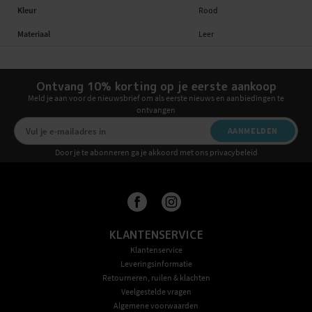
Kleur
Rood
Materiaal
Leer
Ontvang 10% korting op je eerste aankoop
Meld je aan voor de nieuwsbrief om als eerste nieuws en aanbiedingen te
ontvangen
AANMELDEN
Door je te abonneren ga je akkoord met ons privacybeleid
KLANTENSERVICE
Klantenservice
Leveringsinformatie
Retourneren, ruilen & klachten
Veelgestelde vragen
Algemene voorwaarden