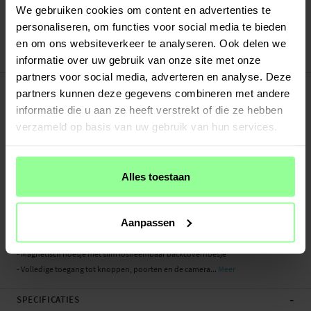
Verstuurd vanuit ons magazijn in Zweden
We gebruiken cookies om content en advertenties te
Veilig betalen met Klarna of Paypal
personaliseren, om functies voor social media te bieden
30 dagen retourrecht
en om ons websiteverkeer te analyseren. Ook delen we
DG.MING
Art number
:
28599
informatie over uw gebruik van onze site met onze
partners voor social media, adverteren en analyse. Deze
-
PRODUCTBESCHRIJVING
partners kunnen deze gegevens combineren met andere
2-in-1-hoesje bestaande uit een bookcoverhoesje met daarin een afneembare
informatie die u aan ze heeft verstrekt of die ze hebben
magneet-backcase voor Apple iPhone 12 Pro Max van DG.MING. Het hoesje
verzameld op basis van uw gebruik van hun services.
heeft een klassieke en stijlvolle uitstraling. Eenvoudig losnemen van je telefoon
in het backcover hoesje om enkel je mobiel te gebruiken, bijvoorbeeld thuis of
op werk.
Alles toestaan
Aan de binnenkant van de voorflap is plek voor meerdere pasjes en wat
briefgeld of bonnetjes.
Aanpassen
- Gemaakt van slijtvast en exclusief leer
- Magnetisch hoesje met slim losneembaar backcoverhoesje
- Volledige toegang tot knoppen, poorten en de camera...
Meer
-
SPECIFICATIES