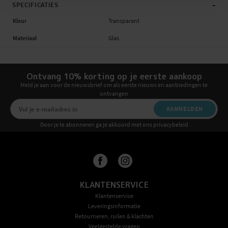
-
SPECIFICATIES
Kleur
Transparant
Materiaal
Glas
Ontvang 10% korting op je eerste aankoop
Meld je aan voor de nieuwsbrief om als eerste nieuws en aanbiedingen te
ontvangen
AANMELDEN
Door je te abonneren ga je akkoord met ons privacybeleid
KLANTENSERVICE
Klantenservice
Leveringsinformatie
Retourneren, ruilen & klachten
Veelgestelde vragen