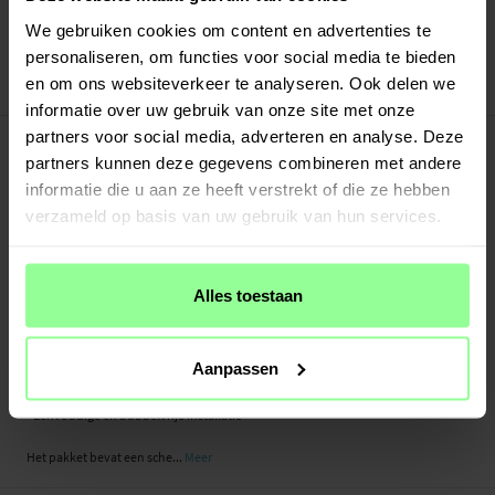
Verstuurd vanuit ons magazijn in Zweden
Veilig betalen met Klarna of Paypal
We gebruiken cookies om content en advertenties te
30 dagen retourrecht
personaliseren, om functies voor social media te bieden
en om ons websiteverkeer te analyseren. Ook delen we
Art number
:
28266
informatie over uw gebruik van onze site met onze
-
PRODUCTBESCHRIJVING
partners voor social media, adverteren en analyse. Deze
partners kunnen deze gegevens combineren met andere
Screenprotector van tempered glas voor Apple iPhone 12 Mini. Deze
screenprotector is bestand tegen meer stoten dan traditionele plastic
informatie die u aan ze heeft verstrekt of die ze hebben
screenprotectorfolies en beschermt beter tegen beschadigingen, krassen en
verzameld op basis van uw gebruik van hun services.
barsten op en aan het scherm.
Gemaakt van echt glas met zeer hoge helderheid. Het glas is slechts 0,3 mm dun
Alles toestaan
- bijna onmerkbaar als het over het scherm van de telefoon wordt geplaatst.
- Echt gehard glas met een hardheid van 9H
- Afgeronde randen (2,5 D arc edge)
Aanpassen
- Anti-vingerafdrukbehandeling
- Eenvoudige en bubbelvrije installatie
Het pakket bevat een sche...
Meer