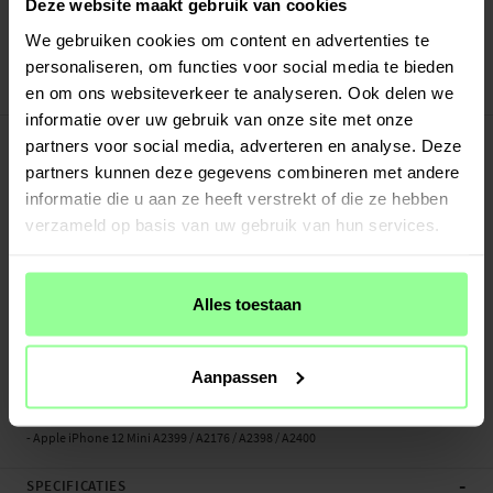
Verstuurd vanuit ons magazijn in Zweden
Deze website maakt gebruik van cookies
Veilig betalen met Klarna of Paypal
We gebruiken cookies om content en advertenties te
30 dagen retourrecht
personaliseren, om functies voor social media te bieden
en om ons websiteverkeer te analyseren. Ook delen we
Art number
:
66685
informatie over uw gebruik van onze site met onze
-
PRODUCTBESCHRIJVING
partners voor social media, adverteren en analyse. Deze
Laad je Apple iPhone 12 Mini snel en eenvoudig op met deze draadloze oplader
partners kunnen deze gegevens combineren met andere
van Mobique. Het strakke design past perfect in elke omgeving. Met een
informatie die u aan ze heeft verstrekt of die ze hebben
vermogen tot 15W geniet je elke keer van snelle en betrouwbare oplading. Het
verzameld op basis van uw gebruik van hun services.
magnetische ontwerp, compatibel met MagSafe, zorgt ervoor dat je apparaat
stevig op zijn plaats blijft tijdens het opladen.
Ingang: 9V/2.2A
Alles toestaan
Draadloze output voor smartphones: 5W / 7.5W / 10W / 15W (max.)
Connector type: USB-C
Kabellengte: 1m
Aanpassen
Geschikt voor:
- Apple iPhone 12 Mini A2399 / A2176 / A2398 / A2400
-
SPECIFICATIES