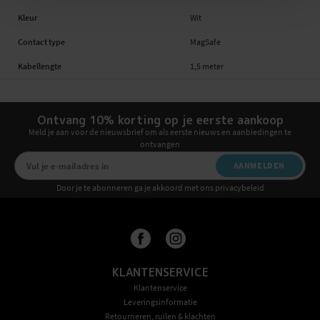
Kleur
Wit
Contact type
MagSafe
Kabellengte
1,5 meter
Ontvang 10% korting op je eerste aankoop
Meld je aan voor de nieuwsbrief om als eerste nieuws en aanbiedingen te
ontvangen
AANMELDEN
Door je te abonneren ga je akkoord met ons privacybeleid
KLANTENSERVICE
Klantenservice
Leveringsinformatie
Retourneren, ruilen & klachten